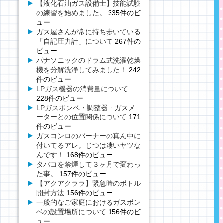
【液化石油ガス設備士】技能試験
の練習を始めました。
335件のビ
ュー
ガス屋さんが常に持ち歩いている
「自記圧力計」について
267件の
ビュー
パナソニックのドラム式洗濯乾燥
機を分解洗浄してみました！
242
件のビュー
LPガス機器の消費量について
228件のビュー
LPガスボンベ・調整器・ガスメ
ーターとの位置関係について
171
件のビュー
ガスコンロのバーナーの真ん中に
付いてるアレ。じつは凄いヤツな
んです！
168件のビュー
タバコを禁煙して３ヶ月で変わっ
た事。
157件のビュー
【アクアクララ】緊急時のボトル
開封方法
156件のビュー
一般的なご家庭におけるガスボン
ベの設置場所について
156件のビ
ュー