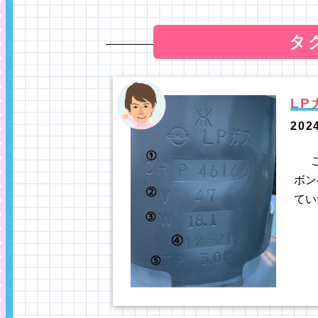
タ
L
202
こ
ボン
てい