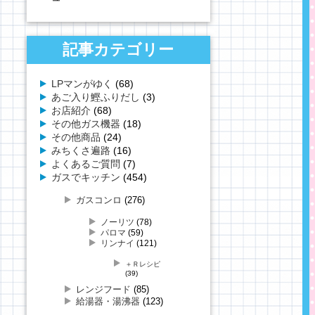
記事カテゴリー
LPマンがゆく
(68)
あご入り鰹ふりだし
(3)
お店紹介
(68)
その他ガス機器
(18)
その他商品
(24)
みちくさ遍路
(16)
よくあるご質問
(7)
ガスでキッチン
(454)
ガスコンロ
(276)
ノーリツ
(78)
パロマ
(59)
リンナイ
(121)
＋Ｒレシピ
(39)
レンジフード
(85)
給湯器・湯沸器
(123)