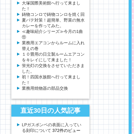
大塚国際美術館へ行って来まし
た！
鋳物コンロで鋳物コンロを焼く回
夏バテ対策！超簡単、野菜の無水
カレーを作ってみた。
≪趣味紹介シリーズ≫今月の1曲
⑪
業務用エアコンからルームに入れ
替えの巻
１０畳用の日立製ルームエアコン
をキレイにして来ました！
蛍光灯の交換をさせていただきま
した。
初！四国水族館へ行って来まし
た！
業務用焼物器の部品交換
直近30日の人気記事
LPガスボンベの表面に入ってい
る刻印について
372件のビュー