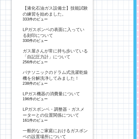
【液化石油ガス設備士】技能試験
の練習を始めました。
333件のビュー
LPガスボンベの表面に入ってい
る刻印について
330件のビュー
ガス屋さんが常に持ち歩いている
「自記圧力計」について
256件のビュー
パナソニックのドラム式洗濯乾燥
機を分解洗浄してみました！
238件のビュー
LPガス機器の消費量について
196件のビュー
LPガスボンベ・調整器・ガスメ
ーターとの位置関係について
161件のビュー
一般的なご家庭におけるガスボン
ベの設置場所について