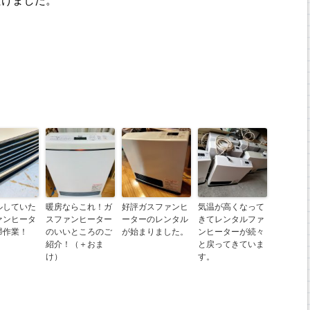
だけました。
ルしていた
暖房ならこれ！ガ
好評ガスファンヒ
気温が高くなって
ァンヒータ
スファンヒーター
ーターのレンタル
きてレンタルファ
掃作業！
のいいところのご
が始まりました。
ンヒーターが続々
紹介！（＋おま
と戻ってきていま
け）
す。
na
ne
共