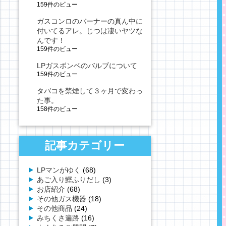
159件のビュー
ガスコンロのバーナーの真ん中に
付いてるアレ。じつは凄いヤツな
んです！
159件のビュー
LPガスボンベのバルブについて
159件のビュー
タバコを禁煙して３ヶ月で変わっ
た事。
158件のビュー
記事カテゴリー
LPマンがゆく
(68)
あご入り鰹ふりだし
(3)
お店紹介
(68)
その他ガス機器
(18)
その他商品
(24)
みちくさ遍路
(16)