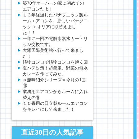
築70年オーバーの家に初めての
エアコンだよ！
１３年経過したパナソニック製ル
ームエアコンを、新しいパナソニ
ック エオリアに取替えまし
た！！
一年に一回の電解水素水カートリ
ッジ交換です。
大塚国際美術館へ行って来まし
た！
鋳物コンロで鋳物コンロを焼く回
夏バテ対策！超簡単、野菜の無水
カレーを作ってみた。
≪趣味紹介シリーズ≫今月の1曲
⑪
業務用エアコンからルームに入れ
替えの巻
１０畳用の日立製ルームエアコン
をキレイにして来ました！
直近30日の人気記事