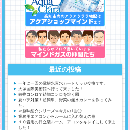
最近の投稿
一年に一回の電解水素水カートリッジ交換です。
大塚国際美術館へ行って来ました！
鋳物コンロで鋳物コンロを焼く回
夏バテ対策！超簡単、野菜の無水カレーを作ってみ
た。
≪趣味紹介シリーズ≫今月の1曲⑪
業務用エアコンからルームに入れ替えの巻
１０畳用の日立製ルームエアコンをキレイにして来ま
した！