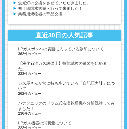
蛍光灯の交換をさせていただきました。
初！四国水族館へ行って来ました！
業務用焼物器の部品交換
直近30日の人気記事
LPガスボンベの表面に入っている刻印について
362件のビュー
【液化石油ガス設備士】技能試験の練習を始めまし
た。
333件のビュー
ガス屋さんが常に持ち歩いている「自記圧力計」につ
いて
262件のビュー
パナソニックのドラム式洗濯乾燥機を分解洗浄してみ
ました！
236件のビュー
LPガス機器の消費量について
222件のビュー