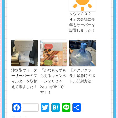
タウン２０２
４」の会場に今
年もサーバーを
設置しました！
浄水型ウォータ
『かなもらずも
【アクアクラ
ーサーバーのフ
らえるキャンペ
ラ】緊急時のボ
ィルターを取替
ーン２０２４
トル開封方法
えて来ました！
秋 』開催中で
す！！
Facebook
Twitter
Hatena
Line
共
有