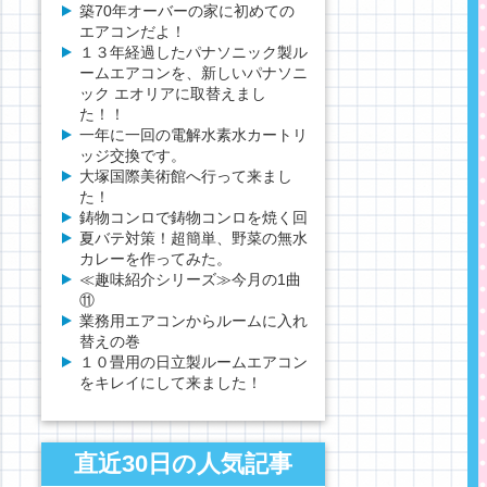
築70年オーバーの家に初めての
エアコンだよ！
１３年経過したパナソニック製ル
ームエアコンを、新しいパナソニ
ック エオリアに取替えまし
た！！
一年に一回の電解水素水カートリ
ッジ交換です。
大塚国際美術館へ行って来まし
た！
鋳物コンロで鋳物コンロを焼く回
夏バテ対策！超簡単、野菜の無水
カレーを作ってみた。
≪趣味紹介シリーズ≫今月の1曲
⑪
業務用エアコンからルームに入れ
替えの巻
１０畳用の日立製ルームエアコン
をキレイにして来ました！
直近30日の人気記事