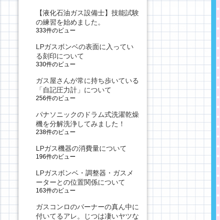
【液化石油ガス設備士】技能試験
の練習を始めました。
333件のビュー
LPガスボンベの表面に入ってい
る刻印について
330件のビュー
ガス屋さんが常に持ち歩いている
「自記圧力計」について
256件のビュー
パナソニックのドラム式洗濯乾燥
機を分解洗浄してみました！
238件のビュー
LPガス機器の消費量について
196件のビュー
LPガスボンベ・調整器・ガスメ
ーターとの位置関係について
163件のビュー
ガスコンロのバーナーの真ん中に
付いてるアレ。じつは凄いヤツな