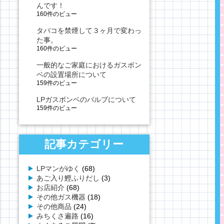
んです！
160件のビュー
タバコを禁煙して３ヶ月で変わっ
た事。
160件のビュー
一般的なご家庭におけるガスボン
ベの設置場所について
159件のビュー
LPガスボンベのバルブについて
159件のビュー
記事カテゴリー
LPマンがゆく
(68)
あご入り鰹ふりだし
(3)
お店紹介
(68)
その他ガス機器
(18)
その他商品
(24)
みちくさ遍路
(16)