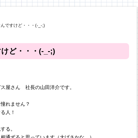
ですけど・・・(-_-;)
・・・(-_-;)
ガス屋さん 社長の山田洋介です。
に憧れません？
ける人！
現する。
に相通ずると思っています（大げさかな…）