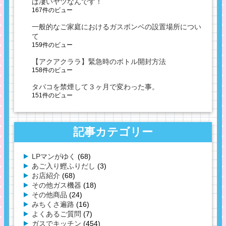
は凄いヤツなんです！
167件のビュー
一般的なご家庭におけるガスボンベの設置場所につい
て
159件のビュー
【アクアクララ】緊急時のボトル開封方法
158件のビュー
タバコを禁煙して３ヶ月で変わった事。
151件のビュー
記事カテゴリー
LPマンがゆく
(68)
あご入り鰹ふりだし
(3)
お店紹介
(68)
その他ガス機器
(18)
その他商品
(24)
みちくさ遍路
(16)
よくあるご質問
(7)
ガスでキッチン
(454)