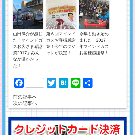
山田洋介が感じ
第６回マインド
今年も動き始め
た「マインドガ
ガスお客様感謝
ました！2017
スお客さま感謝
祭！今年のダジ
年マインドガス
祭2017」みん
ャレが決定！
お客様感謝祭！
なが温かかっ
た！
Facebook
Twitter
Hatena
Line
共
有
前の記事へ
次の記事へ