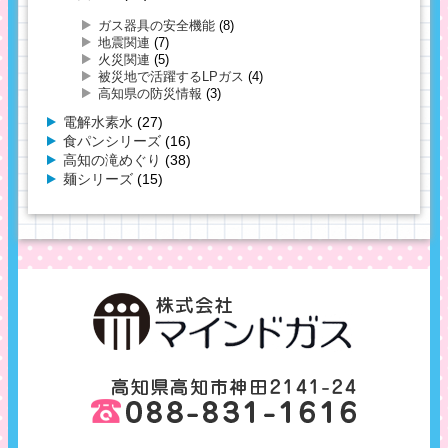
ガス器具の安全機能
(8)
地震関連
(7)
火災関連
(5)
被災地で活躍するLPガス
(4)
高知県の防災情報
(3)
電解水素水
(27)
食パンシリーズ
(16)
高知の滝めぐり
(38)
麺シリーズ
(15)