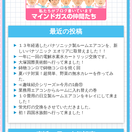
最近の投稿
１３年経過したパナソニック製ルームエアコンを、新
しいパナソニック エオリアに取替えました！！
一年に一回の電解水素水カートリッジ交換です。
大塚国際美術館へ行って来ました！
鋳物コンロで鋳物コンロを焼く回
夏バテ対策！超簡単、野菜の無水カレーを作ってみ
た。
≪趣味紹介シリーズ≫今月の1曲⑪
業務用エアコンからルームに入れ替えの巻
１０畳用の日立製ルームエアコンをキレイにして来ま
した！
蛍光灯の交換をさせていただきました。
初！四国水族館へ行って来ました！