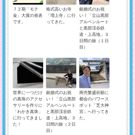
７２期「モテ
格式高いお寺
銀婚式のお祝
金」大賞の発表
「増上寺」に行
い！「立山黒部
です。
ってきた。
アルペンルート
と黒部渓谷鉄
道・上高地」３
日間の旅（１日
目）
世界に一つだけ
銀婚式のお祝
商売繁盛祈願に
の真珠のアクセ
い！「立山黒部
都会のパワース
サリーを作りに
アルペンルート
ポット「芝大神
「わかき真珠」
と黒部渓谷鉄
宮」へ行ってき
に行ってきまし
道・上高地」３
た。
た！
日間の旅（２日
目）