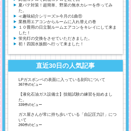
夏バテ対策！超簡単、野菜の無水カレーを作ってみ
た。
≪趣味紹介シリーズ≫今月の1曲⑪
業務用エアコンからルームに入れ替えの巻
１０畳用の日立製ルームエアコンをキレイにして来ま
した！
蛍光灯の交換をさせていただきました。
初！四国水族館へ行って来ました！
直近30日の人気記事
LPガスボンベの表面に入っている刻印について
367件のビュー
【液化石油ガス設備士】技能試験の練習を始めまし
た。
339件のビュー
ガス屋さんが常に持ち歩いている「自記圧力計」につ
いて
260件のビュー