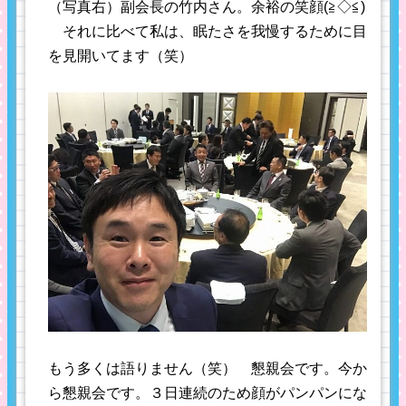
（写真右）副会長の竹内さん。余裕の笑顔(≧◇≦)
それに比べて私は、眠たさを我慢するために目
を見開いてます（笑）
もう多くは語りません（笑） 懇親会です。今か
ら懇親会です。３日連続のため顔がパンパンにな