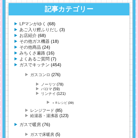
記事カテゴリー
LPマンがゆく
(68)
あご入り鰹ふりだし
(3)
お店紹介
(68)
その他ガス機器
(18)
その他商品
(24)
みちくさ遍路
(16)
よくあるご質問
(7)
ガスでキッチン
(454)
ガスコンロ
(276)
ノーリツ
(78)
パロマ
(59)
リンナイ
(121)
＋Ｒレシピ
(39)
レンジフード
(85)
給湯器・湯沸器
(123)
ガスで暖房
(76)
ガスで床暖房
(5)