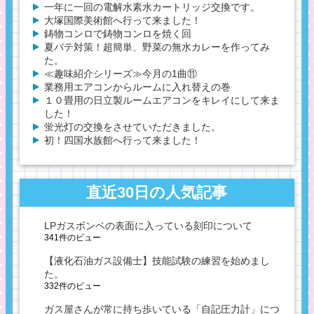
一年に一回の電解水素水カートリッジ交換です。
大塚国際美術館へ行って来ました！
鋳物コンロで鋳物コンロを焼く回
夏バテ対策！超簡単、野菜の無水カレーを作ってみ
た。
≪趣味紹介シリーズ≫今月の1曲⑪
業務用エアコンからルームに入れ替えの巻
１０畳用の日立製ルームエアコンをキレイにして来ま
した！
蛍光灯の交換をさせていただきました。
初！四国水族館へ行って来ました！
直近30日の人気記事
LPガスボンベの表面に入っている刻印について
341件のビュー
【液化石油ガス設備士】技能試験の練習を始めまし
た。
332件のビュー
ガス屋さんが常に持ち歩いている「自記圧力計」につ