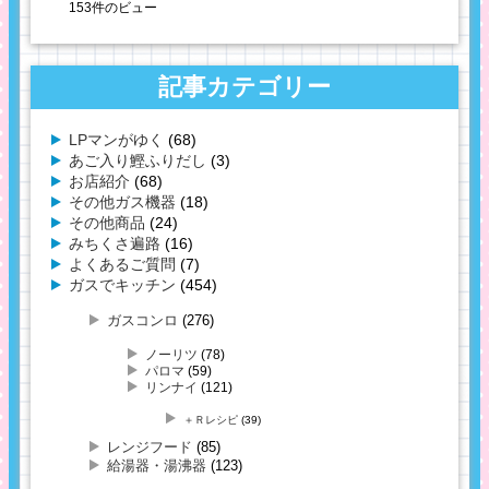
153件のビュー
記事カテゴリー
LPマンがゆく
(68)
あご入り鰹ふりだし
(3)
お店紹介
(68)
その他ガス機器
(18)
その他商品
(24)
みちくさ遍路
(16)
よくあるご質問
(7)
ガスでキッチン
(454)
ガスコンロ
(276)
ノーリツ
(78)
パロマ
(59)
リンナイ
(121)
＋Ｒレシピ
(39)
レンジフード
(85)
給湯器・湯沸器
(123)