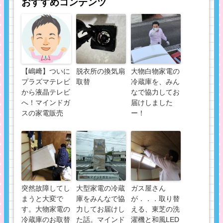
おすすめコンテンツ
【嶋﨑】ついに
脱衣所の換気扇
大物白物家電の
プラズマテレビ
取替
冷蔵庫を、みん
から液晶テレビ
なで協力してお
へ！マインドガ
届けしました
スの家電販売
ー！
突然故障してし
大型家電の冷蔵
ガス屋さん
まうと大変で
庫をみんなで協
が．．．取り替
す。大物家電の
力してお届けし
える、東芝の洗
冷蔵庫のお取替
た話。マインド
濯機と和風LED