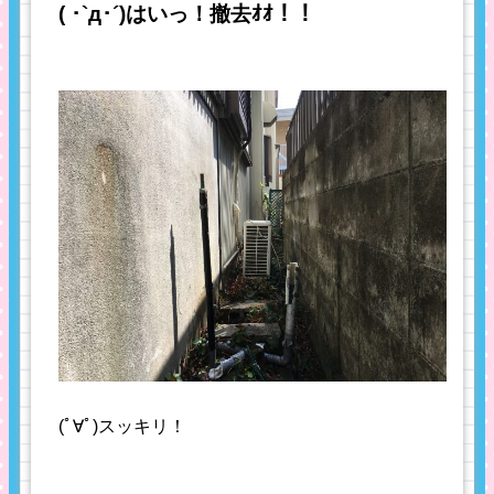
( ･`д･´)はいっ！撤去ｵｵ！！
(ﾟ∀ﾟ)スッキリ！