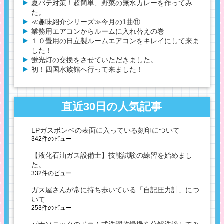
夏バテ対策！超簡単、野菜の無水カレーを作ってみ
た。
≪趣味紹介シリーズ≫今月の1曲⑪
業務用エアコンからルームに入れ替えの巻
１０畳用の日立製ルームエアコンをキレイにして来ま
した！
蛍光灯の交換をさせていただきました。
初！四国水族館へ行って来ました！
直近30日の人気記事
LPガスボンベの表面に入っている刻印について
342件のビュー
【液化石油ガス設備士】技能試験の練習を始めまし
た。
332件のビュー
ガス屋さんが常に持ち歩いている「自記圧力計」につ
いて
253件のビュー