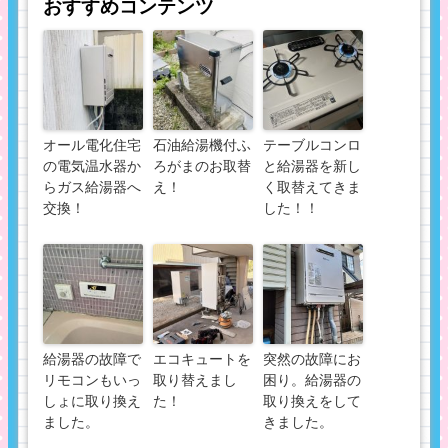
おすすめコンテンツ
オール電化住宅
石油給湯機付ふ
テーブルコンロ
の電気温水器か
ろがまのお取替
と給湯器を新し
らガス給湯器へ
え！
く取替えてきま
交換！
した！！
給湯器の故障で
エコキュートを
突然の故障にお
リモコンもいっ
取り替えまし
困り。給湯器の
しょに取り換え
た！
取り換えをして
ました。
きました。