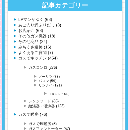
記事カテゴリー
LPマンがゆく
(68)
あご入り鰹ふりだし
(3)
お店紹介
(68)
その他ガス機器
(18)
その他商品
(24)
みちくさ遍路
(16)
よくあるご質問
(7)
ガスでキッチン
(454)
ガスコンロ
(276)
ノーリツ
(78)
パロマ
(59)
リンナイ
(121)
＋Ｒレシピ
(39)
レンジフード
(85)
給湯器・湯沸器
(123)
ガスで暖房
(76)
ガスで床暖房
(5)
ガスファンヒーター
(57)