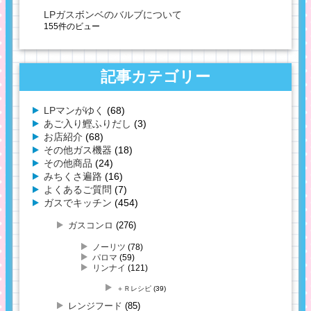
LPガスボンベのバルブについて
155件のビュー
記事カテゴリー
LPマンがゆく
(68)
あご入り鰹ふりだし
(3)
お店紹介
(68)
その他ガス機器
(18)
その他商品
(24)
みちくさ遍路
(16)
よくあるご質問
(7)
ガスでキッチン
(454)
ガスコンロ
(276)
ノーリツ
(78)
パロマ
(59)
リンナイ
(121)
＋Ｒレシピ
(39)
レンジフード
(85)