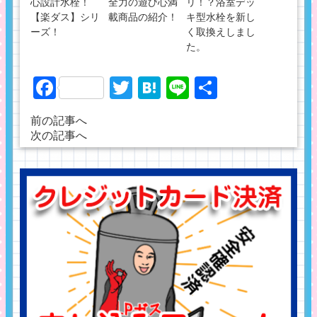
心設計水栓！
全力の遊び心満
リ！？浴室デッ
【楽ダス】シリ
載商品の紹介！
キ型水栓を新し
ーズ！
く取換えしまし
た。
Facebook
Twitter
Hatena
Line
共
有
前の記事へ
次の記事へ