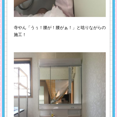
寺やん「うぅ！腰が！腰がぁ！」と唸りながらの
施工！