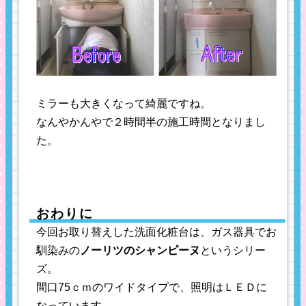
ミラーも大きくなって綺麗ですね。
なんやかんやで２時間半の施工時間となりまし
た。
おわりに
今回お取り替えした洗面化粧台は、ガス器具でお
馴染みの
ノーリツのシャンピーヌ
というシリー
ズ。
間口75ｃｍのワイドタイプで、照明はＬＥＤに
なっています。