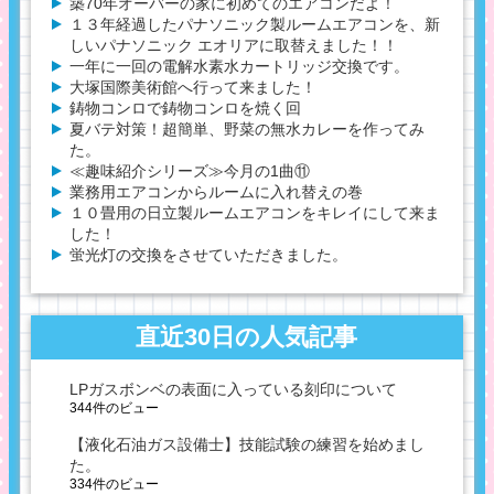
築70年オーバーの家に初めてのエアコンだよ！
１３年経過したパナソニック製ルームエアコンを、新
しいパナソニック エオリアに取替えました！！
一年に一回の電解水素水カートリッジ交換です。
大塚国際美術館へ行って来ました！
鋳物コンロで鋳物コンロを焼く回
夏バテ対策！超簡単、野菜の無水カレーを作ってみ
た。
≪趣味紹介シリーズ≫今月の1曲⑪
業務用エアコンからルームに入れ替えの巻
１０畳用の日立製ルームエアコンをキレイにして来ま
した！
蛍光灯の交換をさせていただきました。
直近30日の人気記事
LPガスボンベの表面に入っている刻印について
344件のビュー
【液化石油ガス設備士】技能試験の練習を始めまし
た。
334件のビュー