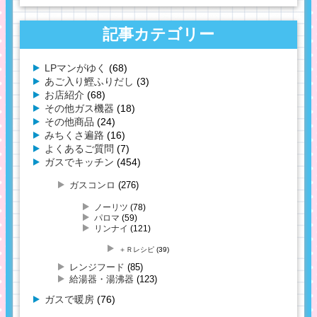
記事カテゴリー
LPマンがゆく
(68)
あご入り鰹ふりだし
(3)
お店紹介
(68)
その他ガス機器
(18)
その他商品
(24)
みちくさ遍路
(16)
よくあるご質問
(7)
ガスでキッチン
(454)
ガスコンロ
(276)
ノーリツ
(78)
パロマ
(59)
リンナイ
(121)
＋Ｒレシピ
(39)
レンジフード
(85)
給湯器・湯沸器
(123)
ガスで暖房
(76)