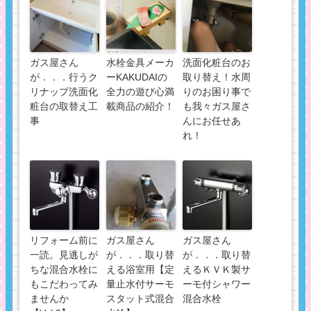
ガス屋さん
水栓金具メーカ
洗面化粧台のお
が．．．行うク
ーKAKUDAIの
取り替え！水周
リナップ洗面化
全力の遊び心満
りのお困り事で
粧台の取替え工
載商品の紹介！
も我々ガス屋さ
事
んにお任せあ
れ！
リフォーム前に
ガス屋さん
ガス屋さん
一読。見逃しが
が．．．取り替
が．．．取り替
ちな混合水栓に
える浴室用【定
えるＫＶＫ製サ
もこだわってみ
量止水付サーモ
ーモ付シャワー
ませんか
スタット式混合
混合水栓