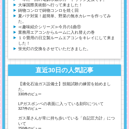
大塚国際美術館へ行って来ました！
鋳物コンロで鋳物コンロを焼く回
夏バテ対策！超簡単、野菜の無水カレーを作ってみ
た。
≪趣味紹介シリーズ≫今月の1曲⑪
業務用エアコンからルームに入れ替えの巻
１０畳用の日立製ルームエアコンをキレイにして来ま
した！
蛍光灯の交換をさせていただきました。
直近30日の人気記事
【液化石油ガス設備士】技能試験の練習を始めまし
た。
330件のビュー
LPガスボンベの表面に入っている刻印について
327件のビュー
ガス屋さんが常に持ち歩いている「自記圧力計」につ
いて
250件のビュー