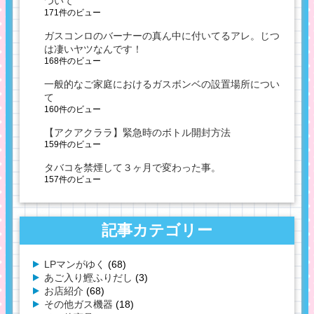
ついて
171件のビュー
ガスコンロのバーナーの真ん中に付いてるアレ。じつ
は凄いヤツなんです！
168件のビュー
一般的なご家庭におけるガスボンベの設置場所につい
て
160件のビュー
【アクアクララ】緊急時のボトル開封方法
159件のビュー
タバコを禁煙して３ヶ月で変わった事。
157件のビュー
記事カテゴリー
LPマンがゆく
(68)
あご入り鰹ふりだし
(3)
お店紹介
(68)
その他ガス機器
(18)