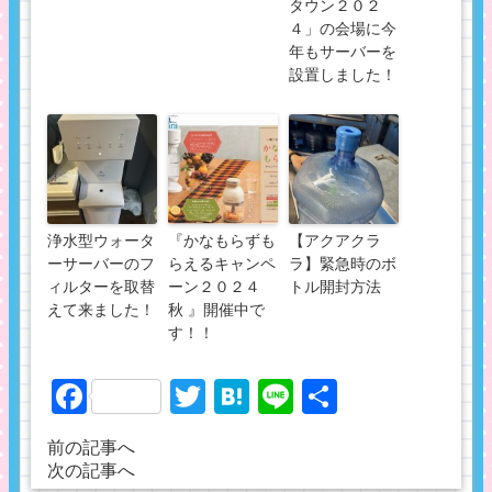
タウン２０２
４」の会場に今
年もサーバーを
設置しました！
浄水型ウォータ
『かなもらずも
【アクアクラ
ーサーバーのフ
らえるキャンペ
ラ】緊急時のボ
ィルターを取替
ーン２０２４
トル開封方法
えて来ました！
秋 』開催中で
す！！
Facebook
Twitter
Hatena
Line
共
有
前の記事へ
次の記事へ