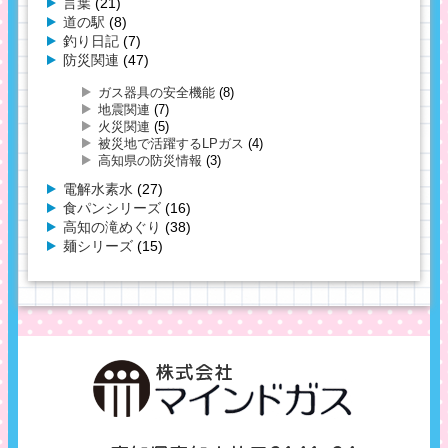
言葉
(21)
道の駅
(8)
釣り日記
(7)
防災関連
(47)
ガス器具の安全機能
(8)
地震関連
(7)
火災関連
(5)
被災地で活躍するLPガス
(4)
高知県の防災情報
(3)
電解水素水
(27)
食パンシリーズ
(16)
高知の滝めぐり
(38)
麺シリーズ
(15)