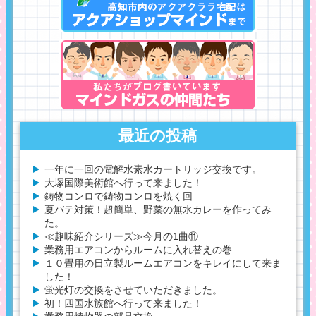
最近の投稿
一年に一回の電解水素水カートリッジ交換です。
大塚国際美術館へ行って来ました！
鋳物コンロで鋳物コンロを焼く回
夏バテ対策！超簡単、野菜の無水カレーを作ってみ
た。
≪趣味紹介シリーズ≫今月の1曲⑪
業務用エアコンからルームに入れ替えの巻
１０畳用の日立製ルームエアコンをキレイにして来ま
した！
蛍光灯の交換をさせていただきました。
初！四国水族館へ行って来ました！