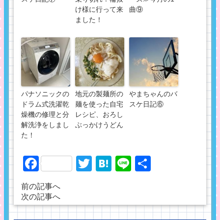
け様に行って来
曲⑨
ました！
パナソニックの
地元の製麺所の
やまちゃんのバ
ドラム式洗濯乾
麺を使った自宅
スケ日記⑥
燥機の修理と分
レシピ、おろし
解洗浄をしまし
ぶっかけうどん
た！
Facebook
Twitter
Hatena
Line
共
有
前の記事へ
次の記事へ