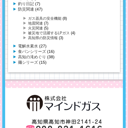
釣り日記
(7)
防災関連
(47)
ガス器具の安全機能
(8)
地震関連
(7)
火災関連
(5)
被災地で活躍するLPガス
(4)
高知県の防災情報
(3)
電解水素水
(27)
食パンシリーズ
(16)
高知の滝めぐり
(38)
麺シリーズ
(15)