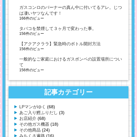
ガスコンロのバーナーの真ん中に付いてるアレ。じつ
は凄いヤツなんです！
166件のビュー
タバコを禁煙して３ヶ月で変わった事。
156件のビュー
【アクアクララ】緊急時のボトル開封方法
156件のビュー
一般的なご家庭におけるガスボンベの設置場所につい
て
156件のビュー
記事カテゴリー
LPマンがゆく
(68)
あご入り鰹ふりだし
(3)
お店紹介
(68)
その他ガス機器
(18)
その他商品
(24)
みちくさ遍路
(16)