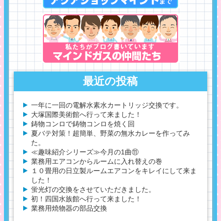
最近の投稿
一年に一回の電解水素水カートリッジ交換です。
大塚国際美術館へ行って来ました！
鋳物コンロで鋳物コンロを焼く回
夏バテ対策！超簡単、野菜の無水カレーを作ってみ
た。
≪趣味紹介シリーズ≫今月の1曲⑪
業務用エアコンからルームに入れ替えの巻
１０畳用の日立製ルームエアコンをキレイにして来ま
した！
蛍光灯の交換をさせていただきました。
初！四国水族館へ行って来ました！
業務用焼物器の部品交換