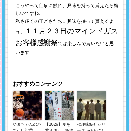
こうやって仕事に触れ、興味を持って貰えたら嬉
しいですね。
私も多くの子どもたちに興味を持って貰えるよ
１１月２３日のマインドガス
う、
お客様感謝祭
では楽しんで貰いたいと思
います！
おすすめコンテンツ
やまちゃんのバ
【2026】夏を
≪趣味紹介シリ
スケ日記⑦
乗り切れ！輪抜
ーズ≫今月の1