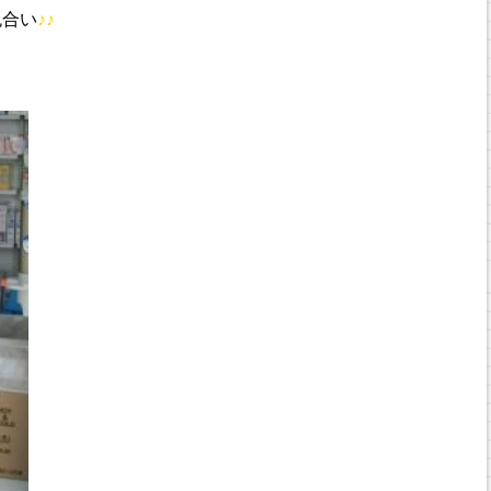
色合い
♪♪