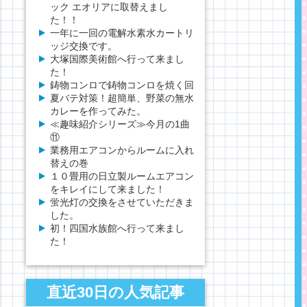
ック エオリアに取替えまし
た！！
一年に一回の電解水素水カートリ
ッジ交換です。
大塚国際美術館へ行って来まし
た！
鋳物コンロで鋳物コンロを焼く回
夏バテ対策！超簡単、野菜の無水
カレーを作ってみた。
≪趣味紹介シリーズ≫今月の1曲
⑪
業務用エアコンからルームに入れ
替えの巻
１０畳用の日立製ルームエアコン
をキレイにして来ました！
蛍光灯の交換をさせていただきま
した。
初！四国水族館へ行って来まし
た！
直近30日の人気記事