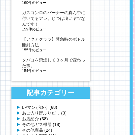
160件のビュー
ガスコンロのバーナーの真ん中に
付いてるアレ。じつは凄いヤツな
んです！
159件のビュー
【アクアクララ】緊急時のボトル
開封方法
155件のビュー
タバコを禁煙して３ヶ月で変わっ
た事。
154件のビュー
記事カテゴリー
LPマンがゆく
(68)
あご入り鰹ふりだし
(3)
お店紹介
(68)
その他ガス機器
(18)
その他商品
(24)