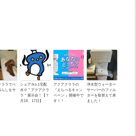
クララでペ
シェアＮo.1宅配
アクアクララの
浄水型ウォーター
暮らしをサ
水※＂アクアクラ
『えらべるキャン
サーバーのフィル
！
ラ＂展示会！【７
ペーン 』開催中で
ターを取替えて来
月16、17日】
す！！
ました！
na
ne
共
有