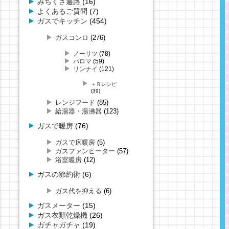
みちくさ遍路
(16)
よくあるご質問
(7)
ガスでキッチン
(454)
ガスコンロ
(276)
ノーリツ
(78)
パロマ
(59)
リンナイ
(121)
＋Ｒレシピ
(39)
レンジフード
(85)
給湯器・湯沸器
(123)
ガスで暖房
(76)
ガスで床暖房
(5)
ガスファンヒーター
(57)
浴室暖房
(12)
ガスの節約術
(6)
ガス代を抑える
(6)
ガスメーター
(15)
ガス衣類乾燥機
(26)
ガチャガチャ
(19)