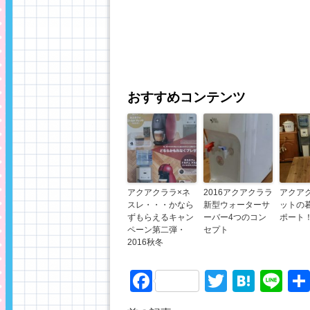
おすすめコンテンツ
アクアクララ×ネ
2016アクアクララ
アクア
スレ・・・かなら
新型ウォーターサ
ットの
ずもらえるキャン
ーバー4つのコン
ポート
ペーン第二弾・
セプト
2016秋冬
Facebook
Twitter
Hate
Li