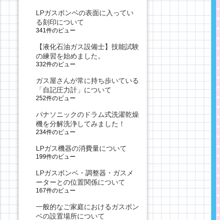
LPガスボンベの表面に入ってい
る刻印について
341件のビュー
【液化石油ガス設備士】技能試験
の練習を始めました。
332件のビュー
ガス屋さんが常に持ち歩いている
「自記圧力計」について
252件のビュー
パナソニックのドラム式洗濯乾燥
機を分解洗浄してみました！
234件のビュー
LPガス機器の消費量について
199件のビュー
LPガスボンベ・調整器・ガスメ
ーターとの位置関係について
167件のビュー
一般的なご家庭におけるガスボン
ベの設置場所について