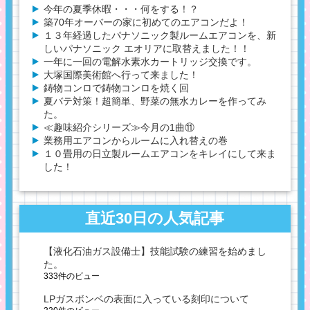
今年の夏季休暇・・・何をする！？
築70年オーバーの家に初めてのエアコンだよ！
１３年経過したパナソニック製ルームエアコンを、新
しいパナソニック エオリアに取替えました！！
一年に一回の電解水素水カートリッジ交換です。
大塚国際美術館へ行って来ました！
鋳物コンロで鋳物コンロを焼く回
夏バテ対策！超簡単、野菜の無水カレーを作ってみ
た。
≪趣味紹介シリーズ≫今月の1曲⑪
業務用エアコンからルームに入れ替えの巻
１０畳用の日立製ルームエアコンをキレイにして来ま
した！
直近30日の人気記事
【液化石油ガス設備士】技能試験の練習を始めまし
た。
333件のビュー
LPガスボンベの表面に入っている刻印について