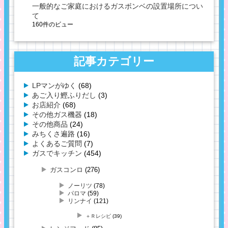
一般的なご家庭におけるガスボンベの設置場所につい
て
160件のビュー
記事カテゴリー
LPマンがゆく
(68)
あご入り鰹ふりだし
(3)
お店紹介
(68)
その他ガス機器
(18)
その他商品
(24)
みちくさ遍路
(16)
よくあるご質問
(7)
ガスでキッチン
(454)
ガスコンロ
(276)
ノーリツ
(78)
パロマ
(59)
リンナイ
(121)
＋Ｒレシピ
(39)