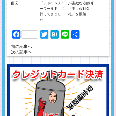
曲⑦
「アドベンチャ
が素敵な漁師町
ーワールド」に
「中土佐町久
行ってきまし
礼」を散策！
た！
Facebook
Twitter
Hatena
Line
共
有
前の記事へ
次の記事へ