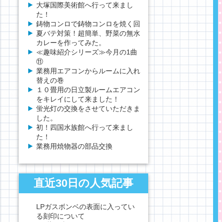
大塚国際美術館へ行って来まし
た！
鋳物コンロで鋳物コンロを焼く回
夏バテ対策！超簡単、野菜の無水
カレーを作ってみた。
≪趣味紹介シリーズ≫今月の1曲
⑪
業務用エアコンからルームに入れ
替えの巻
１０畳用の日立製ルームエアコン
をキレイにして来ました！
蛍光灯の交換をさせていただきま
した。
初！四国水族館へ行って来まし
た！
業務用焼物器の部品交換
直近30日の人気記事
LPガスボンベの表面に入ってい
る刻印について