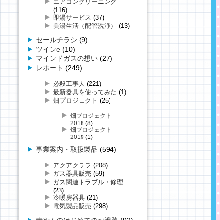
エアコンクリーニング
(116)
即湯サービス
(37)
美湯生活（配管洗浄）
(13)
セールチラシ
(9)
ツインe
(10)
マインドガスの想い
(27)
レポート
(249)
必殺工事人
(221)
最新器具を使ってみた
(1)
畑プロジェクト
(25)
畑プロジェクト
2018
(8)
畑プロジェクト
2019
(1)
事業案内・取扱製品
(594)
アクアクララ
(208)
ガス器具販売
(59)
ガス関連トラブル・修理
(23)
冷暖房器具
(21)
電気製品販売
(298)
寺やんのはじめてのお遍路
(92)