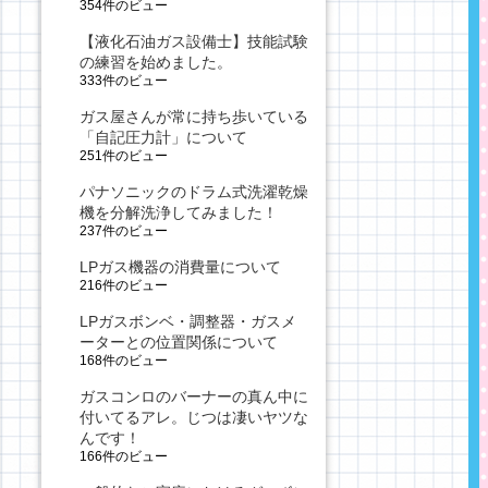
354件のビュー
【液化石油ガス設備士】技能試験
の練習を始めました。
333件のビュー
ガス屋さんが常に持ち歩いている
「自記圧力計」について
251件のビュー
パナソニックのドラム式洗濯乾燥
機を分解洗浄してみました！
237件のビュー
LPガス機器の消費量について
216件のビュー
LPガスボンベ・調整器・ガスメ
ーターとの位置関係について
168件のビュー
ガスコンロのバーナーの真ん中に
付いてるアレ。じつは凄いヤツな
んです！
166件のビュー