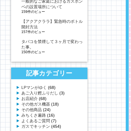
一般的なご家庭におけるガスボン
ベの設置場所について
159件のビュー
【アクアクララ】緊急時のボトル
開封方法
157件のビュー
タバコを禁煙して３ヶ月で変わっ
た事。
150件のビュー
記事カテゴリー
LPマンがゆく
(68)
あご入り鰹ふりだし
(3)
お店紹介
(68)
その他ガス機器
(18)
その他商品
(24)
みちくさ遍路
(16)
よくあるご質問
(7)
ガスでキッチン
(454)