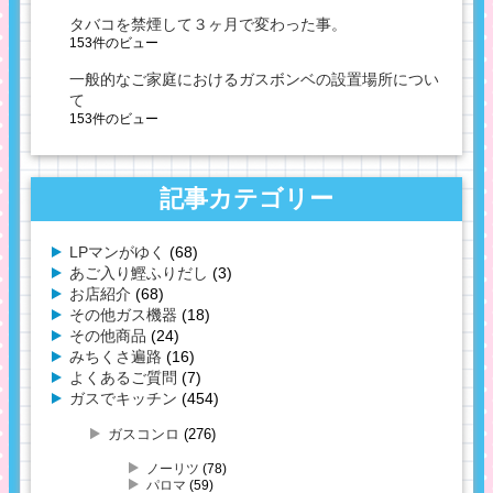
タバコを禁煙して３ヶ月で変わった事。
153件のビュー
一般的なご家庭におけるガスボンベの設置場所につい
て
153件のビュー
記事カテゴリー
LPマンがゆく
(68)
あご入り鰹ふりだし
(3)
お店紹介
(68)
その他ガス機器
(18)
その他商品
(24)
みちくさ遍路
(16)
よくあるご質問
(7)
ガスでキッチン
(454)
ガスコンロ
(276)
ノーリツ
(78)
パロマ
(59)