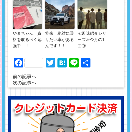
やまちゃん、資
将来、絶対に乗
≪趣味紹介シリ
格を取るべく勉
りたい車がある
ーズ≫今月の1
強中！！
んです！！
曲⑨
Facebook
Twitter
Hatena
Line
共
有
前の記事へ
次の記事へ