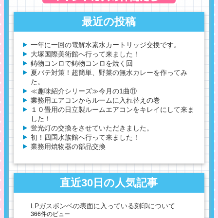
最近の投稿
一年に一回の電解水素水カートリッジ交換です。
大塚国際美術館へ行って来ました！
鋳物コンロで鋳物コンロを焼く回
夏バテ対策！超簡単、野菜の無水カレーを作ってみ
た。
≪趣味紹介シリーズ≫今月の1曲⑪
業務用エアコンからルームに入れ替えの巻
１０畳用の日立製ルームエアコンをキレイにして来ま
した！
蛍光灯の交換をさせていただきました。
初！四国水族館へ行って来ました！
業務用焼物器の部品交換
直近30日の人気記事
LPガスボンベの表面に入っている刻印について
366件のビュー