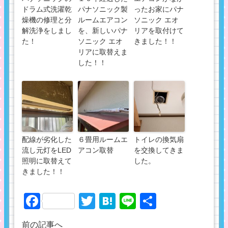
ドラム式洗濯乾
パナソニック製
ったお家にパナ
燥機の修理と分
ルームエアコン
ソニック エオ
解洗浄をしまし
を、新しいパナ
リアを取付けて
た！
ソニック エオ
きました！！
リアに取替えま
した！！
配線が劣化した
６畳用ルームエ
トイレの換気扇
流し元灯をLED
アコン取替
を交換してきま
照明に取替えて
した。
きました！！
Facebook
Twitter
Hatena
Line
共
有
前の記事へ