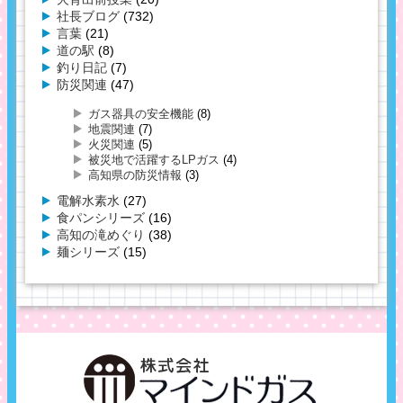
社長ブログ
(732)
言葉
(21)
道の駅
(8)
釣り日記
(7)
防災関連
(47)
ガス器具の安全機能
(8)
地震関連
(7)
火災関連
(5)
被災地で活躍するLPガス
(4)
高知県の防災情報
(3)
電解水素水
(27)
食パンシリーズ
(16)
高知の滝めぐり
(38)
麺シリーズ
(15)