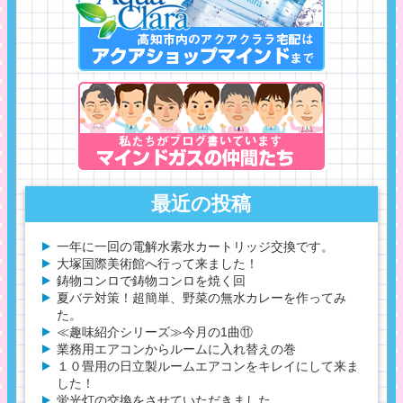
最近の投稿
一年に一回の電解水素水カートリッジ交換です。
大塚国際美術館へ行って来ました！
鋳物コンロで鋳物コンロを焼く回
夏バテ対策！超簡単、野菜の無水カレーを作ってみ
た。
≪趣味紹介シリーズ≫今月の1曲⑪
業務用エアコンからルームに入れ替えの巻
１０畳用の日立製ルームエアコンをキレイにして来ま
した！
蛍光灯の交換をさせていただきました。