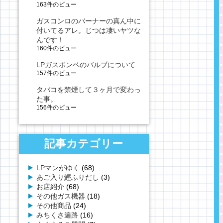
163件のビュー
ガスコンロのバーナーの真ん中に
付いてるアレ。じつは凄いヤツな
んです！
160件のビュー
LPガスボンベのバルブについて
157件のビュー
タバコを禁煙して３ヶ月で変わっ
た事。
156件のビュー
記事カテゴリー
LPマンがゆく
(68)
あご入り鰹ふりだし
(3)
お店紹介
(68)
その他ガス機器
(18)
その他商品
(24)
みちくさ遍路
(16)