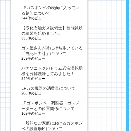
LPガスボンベの表面に入ってい
る刻印について
344件のビュー
【液化石油ガス設備士】技能試験
の練習を始めました。
335件のビュー
ガス屋さんが常に持ち歩いている
「自記圧力計」について
259件のビュー
パナソニックのドラム式洗濯乾燥
機を分解洗浄してみました！
244件のビュー
LPガス機器の消費量について
206件のビュー
LPガスボンベ・調整器・ガスメ
ーターとの位置関係について
169件のビュー
一般的なご家庭におけるガスボン
ベの設置場所について