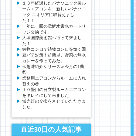
１３年経過したパナソニック製ル
ームエアコンを、新しいパナソニ
ック エオリアに取替えまし
た！！
一年に一回の電解水素水カートリ
ッジ交換です。
大塚国際美術館へ行って来まし
た！
鋳物コンロで鋳物コンロを焼く回
夏バテ対策！超簡単、野菜の無水
カレーを作ってみた。
≪趣味紹介シリーズ≫今月の1曲
⑪
業務用エアコンからルームに入れ
替えの巻
１０畳用の日立製ルームエアコン
をキレイにして来ました！
蛍光灯の交換をさせていただきま
した。
直近30日の人気記事