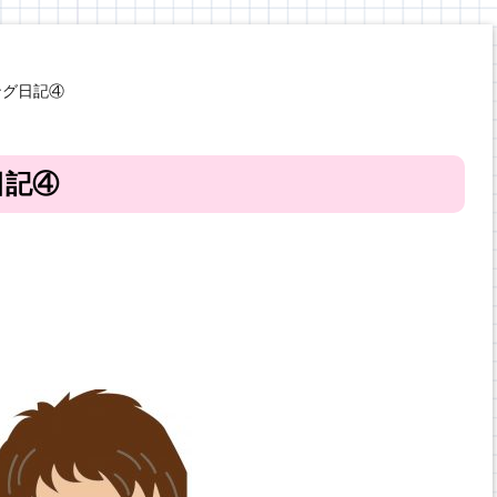
ング日記④
日記④