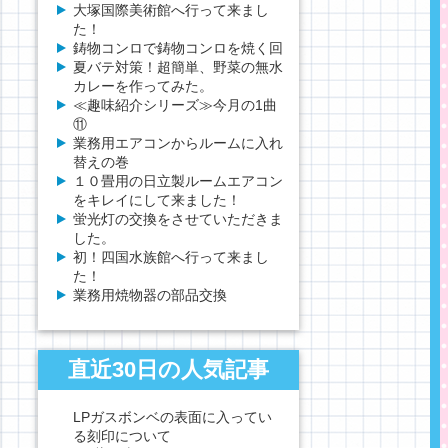
大塚国際美術館へ行って来まし
た！
鋳物コンロで鋳物コンロを焼く回
夏バテ対策！超簡単、野菜の無水
カレーを作ってみた。
≪趣味紹介シリーズ≫今月の1曲
⑪
業務用エアコンからルームに入れ
替えの巻
１０畳用の日立製ルームエアコン
をキレイにして来ました！
蛍光灯の交換をさせていただきま
した。
初！四国水族館へ行って来まし
た！
業務用焼物器の部品交換
直近30日の人気記事
LPガスボンベの表面に入ってい
る刻印について