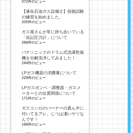
372件のビュー
【液化石油ガス設備士】技能試験
の練習を始めました。
335件のビュー
ガス屋さんが常に持ち歩いている
「自記圧力計」について
268件のビュー
パナソニックのドラム式洗濯乾燥
機を分解洗浄してみました！
244件のビュー
LPガス機器の消費量について
229件のビュー
LPガスボンベ・調整器・ガスメ
ーターとの位置関係について
171件のビュー
ガスコンロのバーナーの真ん中に
付いてるアレ。じつは凄いヤツな
んです！
168件のビュー