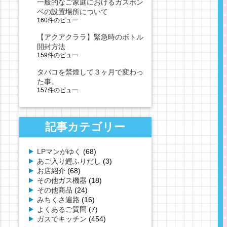
一般的なご家庭におけるガスボン
ベの設置場所について
160件のビュー
【アクアクララ】緊急時のボトル
開封方法
159件のビュー
タバコを禁煙して３ヶ月で変わっ
た事。
157件のビュー
記事カテゴリー
LPマンがゆく
(68)
あご入り鰹ふりだし
(3)
お店紹介
(68)
その他ガス機器
(18)
その他商品
(24)
みちくさ遍路
(16)
よくあるご質問
(7)
ガスでキッチン
(454)