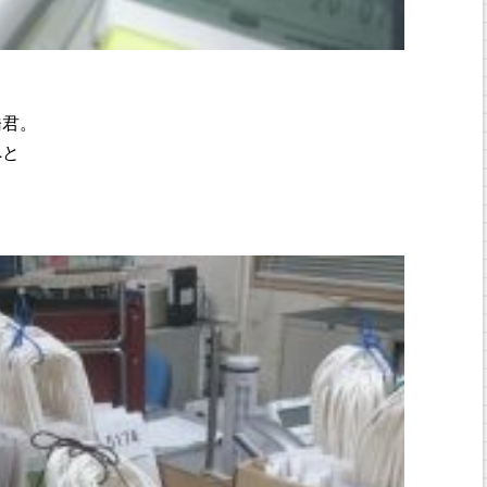
橋君。
へと