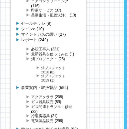
エアコンクリーニング
(116)
即湯サービス
(37)
美湯生活（配管洗浄）
(13)
セールチラシ
(9)
ツインe
(10)
マインドガスの想い
(27)
レポート
(249)
必殺工事人
(221)
最新器具を使ってみた
(1)
畑プロジェクト
(25)
畑プロジェクト
2018
(8)
畑プロジェクト
2019
(1)
事業案内・取扱製品
(594)
アクアクララ
(208)
ガス器具販売
(59)
ガス関連トラブル・修理
(23)
冷暖房器具
(21)
電気製品販売
(298)
寺やんのはじめてのお遍路
(92)