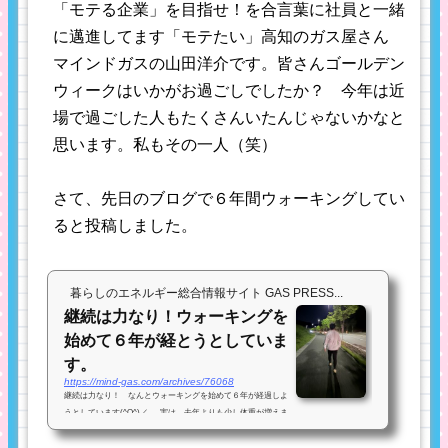
「モテる企業」を目指せ！を合言葉に社員と一緒
に邁進してます「モテたい」高知のガス屋さん
マインドガスの山田洋介です。皆さんゴールデン
ウィークはいかがお過ごしでしたか？ 今年は近
場で過ごした人もたくさんいたんじゃないかなと
思います。私もその一人（笑）
さて、先日のブログで６年間ウォーキングしてい
ると投稿しました。
暮らしのエネルギー総合情報サイト GAS PRESS...
継続は力なり！ウォーキングを
始めて６年が経とうとしていま
す。
https://mind-gas.com/archives/76068
継続は力なり！ なんとウォーキングを始めて６年が経過しよ
うとしています(^O^)／ 実は、去年よりも少し体重が増えま
して（最近飲み会続きで・・・）直近では74kgあたりをウロウ
ロしています(T_T) 総会シーズンに入り、懇親会の場が増え始