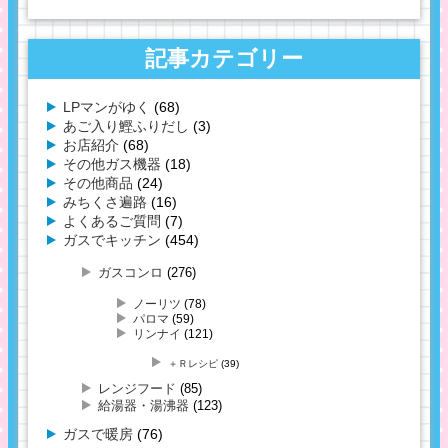
記事カテゴリー
LPマンがゆく
(68)
あご入り鰹ふりだし
(3)
お店紹介
(68)
その他ガス機器
(18)
その他商品
(24)
みちくさ遍路
(16)
よくあるご質問
(7)
ガスでキッチン
(454)
ガスコンロ
(276)
ノーリツ
(78)
パロマ
(59)
リンナイ
(121)
＋Ｒレシピ
(39)
レンジフード
(85)
給湯器・湯沸器
(123)
ガスで暖房
(76)