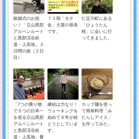
銀婚式のお祝
７２期「モテ
仁淀川町にある
い！「立山黒部
金」大賞の発表
「ひょうたん
アルペンルート
です。
桜」に会いに行
と黒部渓谷鉄
ってきました。
道・上高地」３
日間の旅（２日
目）
「7つの乗り物
継続は力なり！
カップ麺を使っ
で５つの日本一
ウォーキングを
て簡単料理「み
を巡る立山黒部
始めて６年が経
たらしアイス」
アルペンルート
とうとしていま
を作ってみた。
と黒部渓谷鉄
す。
道・上高地」番