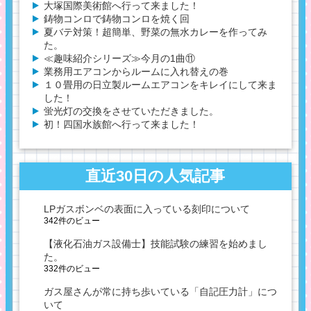
大塚国際美術館へ行って来ました！
鋳物コンロで鋳物コンロを焼く回
夏バテ対策！超簡単、野菜の無水カレーを作ってみ
た。
≪趣味紹介シリーズ≫今月の1曲⑪
業務用エアコンからルームに入れ替えの巻
１０畳用の日立製ルームエアコンをキレイにして来ま
した！
蛍光灯の交換をさせていただきました。
初！四国水族館へ行って来ました！
直近30日の人気記事
LPガスボンベの表面に入っている刻印について
342件のビュー
【液化石油ガス設備士】技能試験の練習を始めまし
た。
332件のビュー
ガス屋さんが常に持ち歩いている「自記圧力計」につ
いて