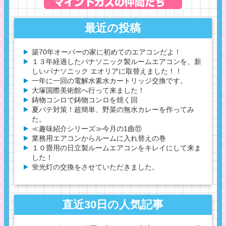
最近の投稿
築70年オーバーの家に初めてのエアコンだよ！
１３年経過したパナソニック製ルームエアコンを、新
しいパナソニック エオリアに取替えました！！
一年に一回の電解水素水カートリッジ交換です。
大塚国際美術館へ行って来ました！
鋳物コンロで鋳物コンロを焼く回
夏バテ対策！超簡単、野菜の無水カレーを作ってみ
た。
≪趣味紹介シリーズ≫今月の1曲⑪
業務用エアコンからルームに入れ替えの巻
１０畳用の日立製ルームエアコンをキレイにして来ま
した！
蛍光灯の交換をさせていただきました。
直近30日の人気記事