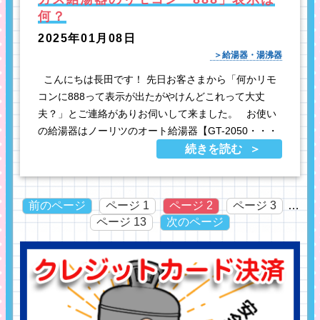
何？
2025年01月08日
給湯器・湯沸器
こんにちは長田です！ 先日お客さまから「何かリモ
コンに888って表示が出たがやけんどこれって大丈
夫？」とご連絡がありお伺いして来ました。 お使い
の給湯器はノーリツのオート給湯器【GT-2050・・・
続きを読む
前のページ
ページ
1
ページ
2
ページ
3
…
ページ
13
次のページ