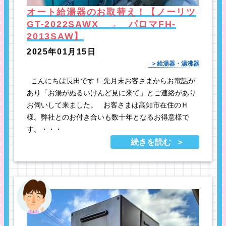
オート給湯器のお取替え！【ノーリツ
GT-2022SAWX → パロマFH-
2013SAW】
2025年01月15日
給湯器・湯沸器
こんにちは長田です！ 先月末お客さまからお電話が
あり「お湯がぬるいけんど見に来て」とご連絡があり
お伺いして来ました。 お客さまは高知市在住のＨ
様。弊社とのお付き合いも数十年となるお得意様で
す。・・・
続きを読む