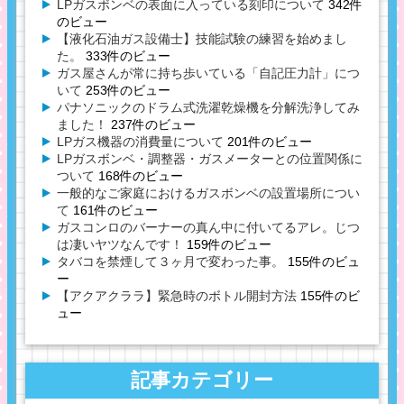
LPガスボンベの表面に入っている刻印について
342件
のビュー
【液化石油ガス設備士】技能試験の練習を始めまし
た。
333件のビュー
ガス屋さんが常に持ち歩いている「自記圧力計」につ
いて
253件のビュー
パナソニックのドラム式洗濯乾燥機を分解洗浄してみ
ました！
237件のビュー
LPガス機器の消費量について
201件のビュー
LPガスボンベ・調整器・ガスメーターとの位置関係に
ついて
168件のビュー
一般的なご家庭におけるガスボンベの設置場所につい
て
161件のビュー
ガスコンロのバーナーの真ん中に付いてるアレ。じつ
は凄いヤツなんです！
159件のビュー
タバコを禁煙して３ヶ月で変わった事。
155件のビュ
ー
【アクアクララ】緊急時のボトル開封方法
155件のビ
ュー
記事カテゴリー