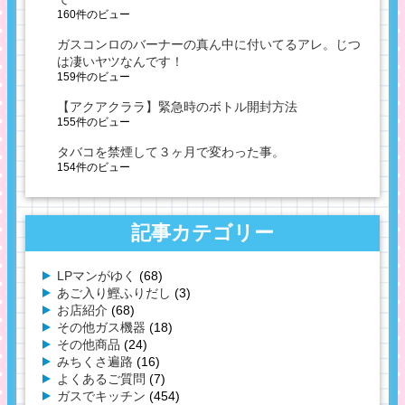
160件のビュー
ガスコンロのバーナーの真ん中に付いてるアレ。じつ
は凄いヤツなんです！
159件のビュー
【アクアクララ】緊急時のボトル開封方法
155件のビュー
タバコを禁煙して３ヶ月で変わった事。
154件のビュー
記事カテゴリー
LPマンがゆく
(68)
あご入り鰹ふりだし
(3)
お店紹介
(68)
その他ガス機器
(18)
その他商品
(24)
みちくさ遍路
(16)
よくあるご質問
(7)
ガスでキッチン
(454)