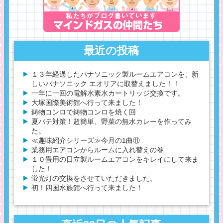
最近の投稿
１３年経過したパナソニック製ルームエアコンを、新
しいパナソニック エオリアに取替えました！！
一年に一回の電解水素水カートリッジ交換です。
大塚国際美術館へ行って来ました！
鋳物コンロで鋳物コンロを焼く回
夏バテ対策！超簡単、野菜の無水カレーを作ってみ
た。
≪趣味紹介シリーズ≫今月の1曲⑪
業務用エアコンからルームに入れ替えの巻
１０畳用の日立製ルームエアコンをキレイにして来ま
した！
蛍光灯の交換をさせていただきました。
初！四国水族館へ行って来ました！