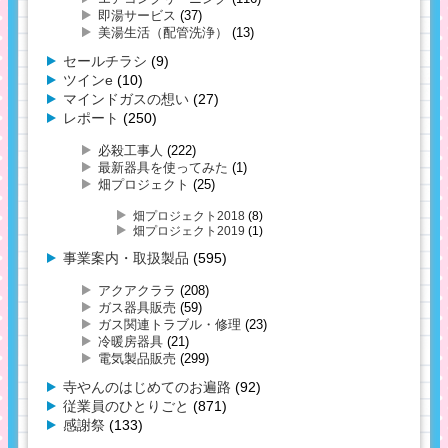
即湯サービス
(37)
美湯生活（配管洗浄）
(13)
セールチラシ
(9)
ツインe
(10)
マインドガスの想い
(27)
レポート
(250)
必殺工事人
(222)
最新器具を使ってみた
(1)
畑プロジェクト
(25)
畑プロジェクト2018
(8)
畑プロジェクト2019
(1)
事業案内・取扱製品
(595)
アクアクララ
(208)
ガス器具販売
(59)
ガス関連トラブル・修理
(23)
冷暖房器具
(21)
電気製品販売
(299)
寺やんのはじめてのお遍路
(92)
従業員のひとりごと
(871)
感謝祭
(133)