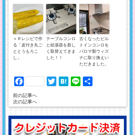
＋Ｒレシピで作
テーブルコンロ
古くなったビル
る「皮付き丸ご
と給湯器を新し
トインコンロを
ととうもろこ
く取替えてきま
パロマ製ウィズ
し」
した！！
ナに取り換えい
ただきました。
Facebook
Twitter
Hatena
Line
共
有
前の記事へ
次の記事へ