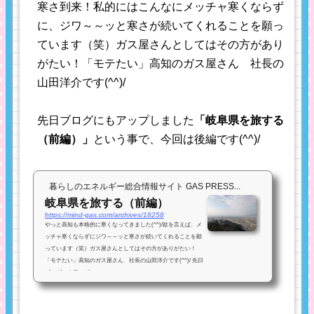
寒さ到来！私的にはこんなにメッチャ寒くならず
に、ジワ～～ッと寒さが続いてくれることを願っ
ています（笑）ガス屋さんとしてはその方があり
がたい！「モテたい」高知のガス屋さん 社長の
山田洋介です(^^)/
先日ブログにもアップしました
「岐阜県を旅する
（前編）」
という事で、今回は後編です(^^)/
暮らしのエネルギー総合情報サイト GAS PRESS...
岐阜県を旅する（前編）
https://mind-gas.com/archives/18258
やっと高知も本格的に寒くなってきました(^^)/欲を言えば、メ
ッチャ寒くならずにジワ～～ッと寒さが続いてくれることを願
っています（笑）ガス屋さんとしてはその方がありがたい！
「モテたい」高知のガス屋さん 社長の山田洋介です(^^)/ 先日
ブログにもアップ...