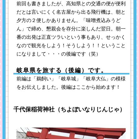
前回も書きましたが、高知県との交通の便が便利
だとは言いにくく名古屋から出る飛行機は、朝と
夕方の２便しかありません。「味噌煮込みうど
ん」で締め、懇親会を存分に楽しんだ翌日。朝一
番の出発は正直ツラいという事もあり、せっかく
なので観光をしよう！そうしよう！！ということ
になりまして・・・の後編です（笑）
岐阜県を旅する（後編）です。
前編は「鵜飼い」「岐阜城」「岐阜大仏」の模様
をお伝えしました。後編はここから始めます！
千代保稲荷神社（ちよぼいなりじんじゃ）