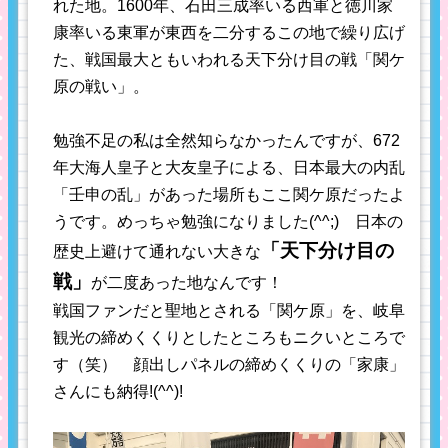
れた地。1600年、石田三成率いる西軍と徳川家
康率いる東軍が東西を二分するこの地で繰り広げ
た、戦国最大ともいわれる天下分け目の戦「関ケ
原の戦い」。
勉強不足の私は全然知らなかったんですが、672
年大海人皇子と大友皇子による、日本最大の内乱
「壬申の乱」があった場所もここ関ケ原だったよ
うです。めっちゃ勉強になりました(^^;) 日本の
「天下分け目の
歴史上避けて通れない大きな
戦」
が二度あった地なんです！
戦国ファンだと聖地とされる「関ケ原」を、岐阜
観光の締めくくりとしたところもニクいところで
す（笑） 顔出しパネルの締めくくりの「家康」
さんにも納得!(^^)!