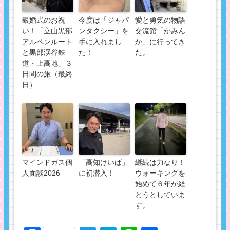
銀婚式のお祝
今度は「ジャパ
愛と勇気の物語
い！「立山黒部
ンタクシー」を
交流館「かみん
アルペンルート
手に入れまし
か」に行ってき
と黒部渓谷鉄
た！
た。
道・上高地」３
日間の旅（最終
日）
マインドガス個
「高知けいば」
継続は力なり！
人面談2026
に初潜入！
ウォーキングを
始めて６年が経
とうとしていま
す。