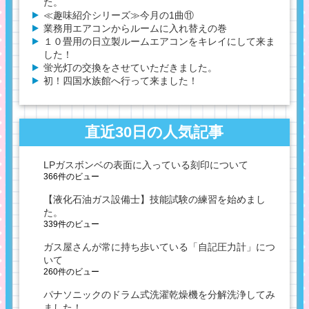
た。
≪趣味紹介シリーズ≫今月の1曲⑪
業務用エアコンからルームに入れ替えの巻
１０畳用の日立製ルームエアコンをキレイにして来ま
した！
蛍光灯の交換をさせていただきました。
初！四国水族館へ行って来ました！
直近30日の人気記事
LPガスボンベの表面に入っている刻印について
366件のビュー
【液化石油ガス設備士】技能試験の練習を始めまし
た。
339件のビュー
ガス屋さんが常に持ち歩いている「自記圧力計」につ
いて
260件のビュー
パナソニックのドラム式洗濯乾燥機を分解洗浄してみ
ました！