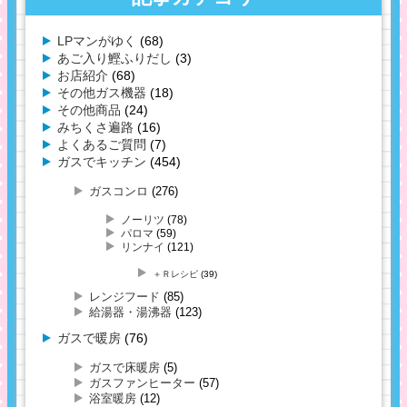
LPマンがゆく
(68)
あご入り鰹ふりだし
(3)
お店紹介
(68)
その他ガス機器
(18)
その他商品
(24)
みちくさ遍路
(16)
よくあるご質問
(7)
ガスでキッチン
(454)
ガスコンロ
(276)
ノーリツ
(78)
パロマ
(59)
リンナイ
(121)
＋Ｒレシピ
(39)
レンジフード
(85)
給湯器・湯沸器
(123)
ガスで暖房
(76)
ガスで床暖房
(5)
ガスファンヒーター
(57)
浴室暖房
(12)