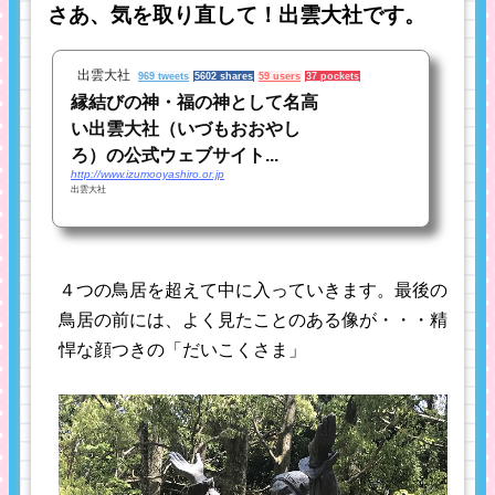
さあ、気を取り直して！出雲大社です。
出雲大社
969 tweets
5602 shares
59 users
37 pockets
縁結びの神・福の神として名高
い出雲大社（いづもおおやし
ろ）の公式ウェブサイト...
http://www.izumooyashiro.or.jp
出雲大社
４つの鳥居を超えて中に入っていきます。最後の
鳥居の前には、よく見たことのある像が・・・精
悍な顔つきの「だいこくさま」