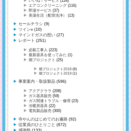
いいね！サービス
(126)
エアコンクリーニング
(116)
即湯サービス
(37)
美湯生活（配管洗浄）
(13)
セールチラシ
(9)
ツインe
(10)
マインドガスの想い
(27)
レポート
(251)
必殺工事人
(223)
最新器具を使ってみた
(1)
畑プロジェクト
(25)
畑プロジェクト2018
(8)
畑プロジェクト2019
(1)
事業案内・取扱製品
(596)
アクアクララ
(208)
ガス器具販売
(59)
ガス関連トラブル・修理
(23)
冷暖房器具
(22)
電気製品販売
(300)
寺やんのはじめてのお遍路
(92)
従業員のひとりごと
(872)
感謝祭
(133)