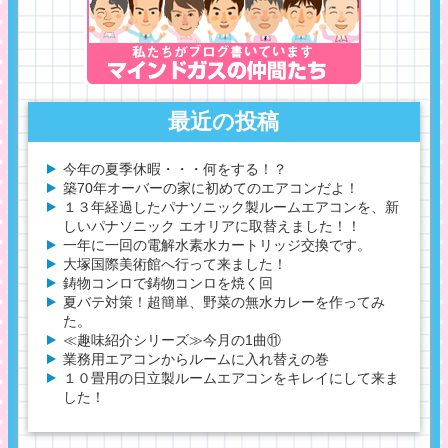
最近の投稿
今年の夏季休暇・・・何をする！？
築70年オーバーの家に初めてのエアコンだよ！
１３年経過したパナソニック製ルームエアコンを、新
しいパナソニック エオリアに取替えました！！
一年に一回の電解水素水カートリッジ交換です。
大塚国際美術館へ行って来ました！
鋳物コンロで鋳物コンロを焼く回
夏バテ対策！超簡単、野菜の無水カレーを作ってみ
た。
≪趣味紹介シリーズ≫今月の1曲⑪
業務用エアコンからルームに入れ替えの巻
１０畳用の日立製ルームエアコンをキレイにして来ま
した！