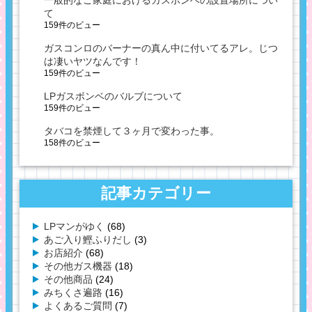
て
159件のビュー
ガスコンロのバーナーの真ん中に付いてるアレ。じつ
は凄いヤツなんです！
159件のビュー
LPガスボンベのバルブについて
159件のビュー
タバコを禁煙して３ヶ月で変わった事。
158件のビュー
記事カテゴリー
LPマンがゆく
(68)
あご入り鰹ふりだし
(3)
お店紹介
(68)
その他ガス機器
(18)
その他商品
(24)
みちくさ遍路
(16)
よくあるご質問
(7)