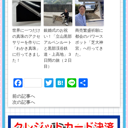
世界に一つだけ
銀婚式のお祝
商売繁盛祈願に
の真珠のアクセ
い！「立山黒部
都会のパワース
サリーを作りに
アルペンルート
ポット「芝大神
「わかき真珠」
と黒部渓谷鉄
宮」へ行ってき
に行ってきまし
道・上高地」３
た。
た！
日間の旅（２日
目）
Facebook
Twitter
Hatena
Line
共
有
前の記事へ
次の記事へ