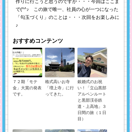
作りに行こうと思うのですが・・・今回はここま
で(^^♪ この旅で唯一、社員の心が一つになった
「勾玉づくり」のことは・・・次回をお楽しみに
♪
おすすめコンテンツ
７２期「モテ
格式高いお寺
銀婚式のお祝
金」大賞の発表
「増上寺」に行
い！「立山黒部
です。
ってきた。
アルペンルート
と黒部渓谷鉄
道・上高地」３
日間の旅（１日
目）