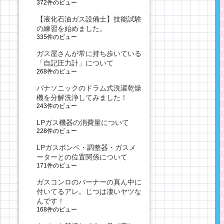
372件のビュー
【液化石油ガス設備士】技能試験
の練習を始めました。
335件のビュー
ガス屋さんが常に持ち歩いている
「自記圧力計」について
268件のビュー
パナソニックのドラム式洗濯乾燥
機を分解洗浄してみました！
243件のビュー
LPガス機器の消費量について
228件のビュー
LPガスボンベ・調整器・ガスメ
ーターとの位置関係について
171件のビュー
ガスコンロのバーナーの真ん中に
付いてるアレ。じつは凄いヤツな
んです！
168件のビュー