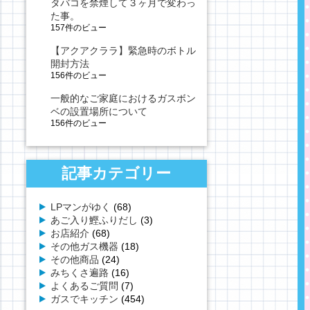
タバコを禁煙して３ヶ月で変わっ
た事。
157件のビュー
【アクアクララ】緊急時のボトル
開封方法
156件のビュー
一般的なご家庭におけるガスボン
ベの設置場所について
156件のビュー
記事カテゴリー
LPマンがゆく
(68)
あご入り鰹ふりだし
(3)
お店紹介
(68)
その他ガス機器
(18)
その他商品
(24)
みちくさ遍路
(16)
よくあるご質問
(7)
ガスでキッチン
(454)