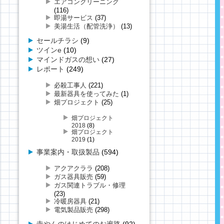
エアコンクリーニング
(116)
即湯サービス
(37)
美湯生活（配管洗浄）
(13)
セールチラシ
(9)
ツインe
(10)
マインドガスの想い
(27)
レポート
(249)
必殺工事人
(221)
最新器具を使ってみた
(1)
畑プロジェクト
(25)
畑プロジェクト
2018
(8)
畑プロジェクト
2019
(1)
事業案内・取扱製品
(594)
アクアクララ
(208)
ガス器具販売
(59)
ガス関連トラブル・修理
(23)
冷暖房器具
(21)
電気製品販売
(298)
寺やんのはじめてのお遍路
(92)