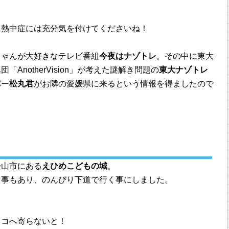
！熱中症には充分気を付けてくださいね！
ちゃんが大好きなテレビ番組
今夜はナゾトレ
。その中に東大
AnotherVision」が考えた謎解き問題の
東大ナゾトレ
バー
松丸君
がお隣の愛媛県に来るという情報を得ましたので
松山市にある
えひめこどもの城
。
う事もあり、のんびり下道で行く事にしました。
ココへ寄らないと！