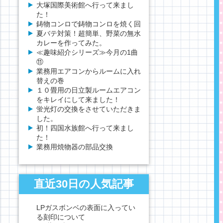
大塚国際美術館へ行って来まし
た！
鋳物コンロで鋳物コンロを焼く回
夏バテ対策！超簡単、野菜の無水
カレーを作ってみた。
≪趣味紹介シリーズ≫今月の1曲
⑪
業務用エアコンからルームに入れ
替えの巻
１０畳用の日立製ルームエアコン
をキレイにして来ました！
蛍光灯の交換をさせていただきま
した。
初！四国水族館へ行って来まし
た！
業務用焼物器の部品交換
直近30日の人気記事
LPガスボンベの表面に入ってい
る刻印について