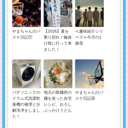
やまちゃんのバ
【2026】夏を
≪趣味紹介シリ
スケ日記⑦
乗り切れ！輪抜
ーズ≫今月の1
け様に行って来
曲⑨
ました！
パナソニックの
地元の製麺所の
やまちゃんのバ
ドラム式洗濯乾
麺を使った自宅
スケ日記⑥
燥機の修理と分
レシピ、おろし
解洗浄をしまし
ぶっかけうどん
た！