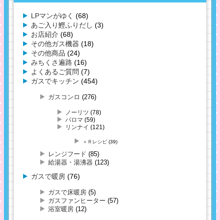
LPマンがゆく
(68)
あご入り鰹ふりだし
(3)
お店紹介
(68)
その他ガス機器
(18)
その他商品
(24)
みちくさ遍路
(16)
よくあるご質問
(7)
ガスでキッチン
(454)
ガスコンロ
(276)
ノーリツ
(78)
パロマ
(59)
リンナイ
(121)
＋Ｒレシピ
(39)
レンジフード
(85)
給湯器・湯沸器
(123)
ガスで暖房
(76)
ガスで床暖房
(5)
ガスファンヒーター
(57)
浴室暖房
(12)