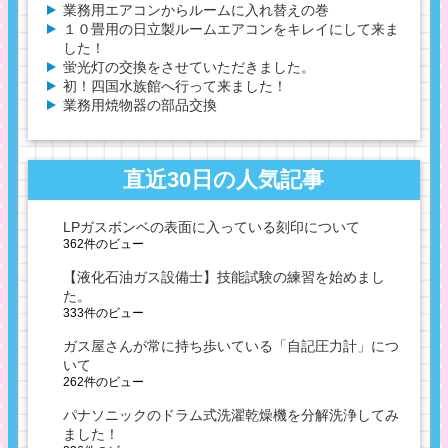
業務用エアコンからルームに入れ替えの巻
１０畳用の日立製ルームエアコンをキレイにして来ま
した！
蛍光灯の交換をさせていただきました。
初！四国水族館へ行って来ました！
業務用焼物器の部品交換
直近30日の人気記事
LPガスボンベの表面に入っている刻印について
362件のビュー
【液化石油ガス設備士】技能試験の練習を始めまし
た。
333件のビュー
ガス屋さんが常に持ち歩いている「自記圧力計」につ
いて
262件のビュー
パナソニックのドラム式洗濯乾燥機を分解洗浄してみ
ました！