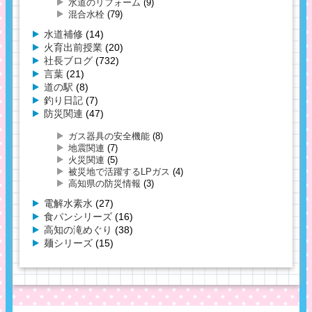
水道のリフォーム
(9)
混合水栓
(79)
水道補修
(14)
火育出前授業
(20)
社長ブログ
(732)
言葉
(21)
道の駅
(8)
釣り日記
(7)
防災関連
(47)
ガス器具の安全機能
(8)
地震関連
(7)
火災関連
(5)
被災地で活躍するLPガス
(4)
高知県の防災情報
(3)
電解水素水
(27)
食パンシリーズ
(16)
高知の滝めぐり
(38)
麺シリーズ
(15)