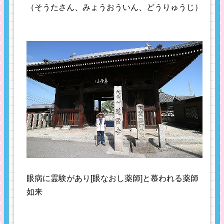
（そうたさん、みょうおういん、どうりゅうじ）
眼病に霊験があり[眼なおし薬師]と慕われる薬師
如来