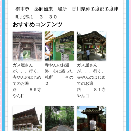
御本尊 薬師如来 場所 香川県仲多度郡多度津
町北鴨１－３－３０．
おすすめコンテンツ
ガス屋さん
寺やんのお遍
ガス屋さん
が、、、行く、
路 心に残った
が、、、行く、
寺やんのはじめ
札所 その
寺やんのはじめ
てのお遍
２
てのお遍
路 ８６寺
路 ８１寺
やん目
やん目