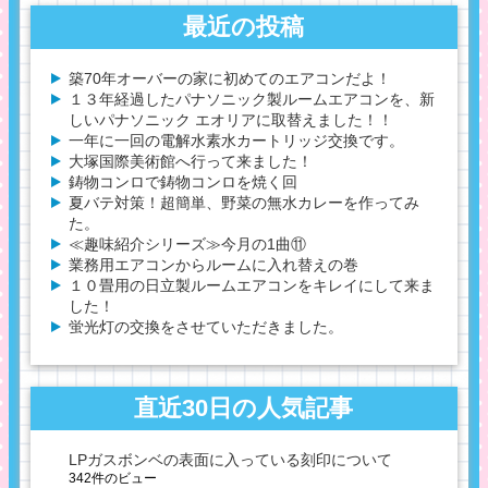
最近の投稿
築70年オーバーの家に初めてのエアコンだよ！
１３年経過したパナソニック製ルームエアコンを、新
しいパナソニック エオリアに取替えました！！
一年に一回の電解水素水カートリッジ交換です。
大塚国際美術館へ行って来ました！
鋳物コンロで鋳物コンロを焼く回
夏バテ対策！超簡単、野菜の無水カレーを作ってみ
た。
≪趣味紹介シリーズ≫今月の1曲⑪
業務用エアコンからルームに入れ替えの巻
１０畳用の日立製ルームエアコンをキレイにして来ま
した！
蛍光灯の交換をさせていただきました。
直近30日の人気記事
LPガスボンベの表面に入っている刻印について
342件のビュー