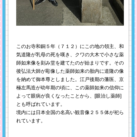
このお寺和銅５年（７１２）にこの地の領主、和
気道隆が乳母の死を嘆き、クワの大木で小さな薬
師如来像を刻み堂を建てたのが始まりです。その
後弘法大師が彫像した薬師如来の胎内に道隆の像
を納めて御本尊としました。江戸後期の藩医、京
極左馬造が幼年期の頃に、この薬師如来の信仰に
よって眼病が良くなったことから、[眼治し薬師]
とも呼ばれています。
境内には日本全国の名高い観音像２５５体が祀ら
れています。