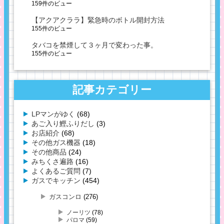
159件のビュー
【アクアクララ】緊急時のボトル開封方法
155件のビュー
タバコを禁煙して３ヶ月で変わった事。
155件のビュー
記事カテゴリー
LPマンがゆく
(68)
あご入り鰹ふりだし
(3)
お店紹介
(68)
その他ガス機器
(18)
その他商品
(24)
みちくさ遍路
(16)
よくあるご質問
(7)
ガスでキッチン
(454)
ガスコンロ
(276)
ノーリツ
(78)
パロマ
(59)