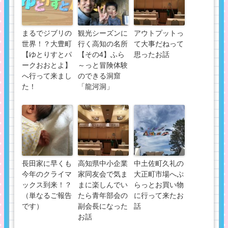
まるでジブリの
観光シーズンに
アウトプットっ
世界！？大豊町
行く高知の名所
て大事だねって
【ゆとりすとパ
【その4】ふら
思ったお話
ークおおとよ】
～っと冒険体験
へ行って来まし
のできる洞窟
た！
「龍河洞」
長田家に早くも
高知県中小企業
中土佐町久礼の
今年のクライマ
家同友会で気ま
大正町市場へぷ
ックス到来！？
まに楽しんでい
らっとお買い物
（単なるご報告
たら青年部会の
に行って来たお
です）
副会長になった
話
お話