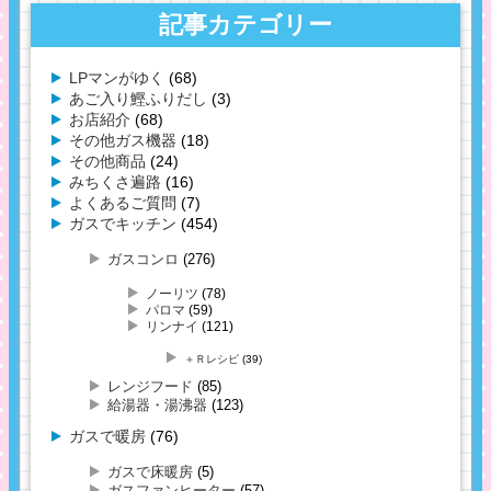
記事カテゴリー
LPマンがゆく
(68)
あご入り鰹ふりだし
(3)
お店紹介
(68)
その他ガス機器
(18)
その他商品
(24)
みちくさ遍路
(16)
よくあるご質問
(7)
ガスでキッチン
(454)
ガスコンロ
(276)
ノーリツ
(78)
パロマ
(59)
リンナイ
(121)
＋Ｒレシピ
(39)
レンジフード
(85)
給湯器・湯沸器
(123)
ガスで暖房
(76)
ガスで床暖房
(5)
ガスファンヒーター
(57)