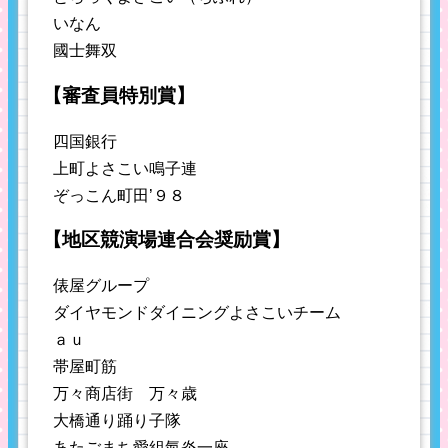
いなん
國士舞双
【審査員特別賞】
四国銀行
上町よさこい鳴子連
ぞっこん町田’９８
【地区競演場連合会奨励賞】
俵屋グループ
ダイヤモンドダイニングよさこいチーム
ａｕ
帯屋町筋
万々商店街 万々歳
大橋通り踊り子隊
あたごまち愛組氣炎一座