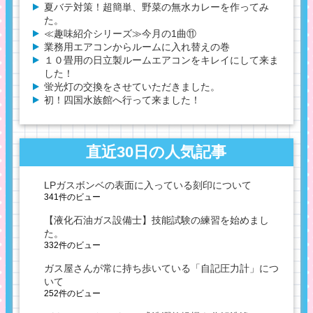
夏バテ対策！超簡単、野菜の無水カレーを作ってみ
た。
≪趣味紹介シリーズ≫今月の1曲⑪
業務用エアコンからルームに入れ替えの巻
１０畳用の日立製ルームエアコンをキレイにして来ま
した！
蛍光灯の交換をさせていただきました。
初！四国水族館へ行って来ました！
直近30日の人気記事
LPガスボンベの表面に入っている刻印について
341件のビュー
【液化石油ガス設備士】技能試験の練習を始めまし
た。
332件のビュー
ガス屋さんが常に持ち歩いている「自記圧力計」につ
いて
252件のビュー