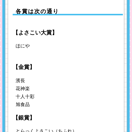
各賞は次の通り
【よさこい大賞】
ほにや
【金賞】
濱長
花神楽
十人十彩
旭食品
【銀賞】
とらっくよさこい（ちふれ）