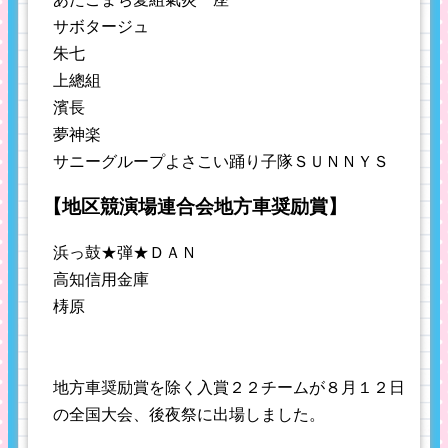
サボタージュ
朱七
上總組
濱長
夢神楽
サニーグループよさこい踊り子隊ＳＵＮＮＹＳ
【地区競演場連合会地方車奨励賞】
浜っ鼓★弾★ＤＡＮ
高知信用金庫
梼原
地方車奨励賞を除く入賞２２チームが８月１２日
の全国大会、後夜祭に出場しました。