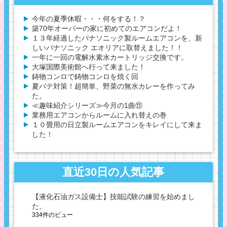
今年の夏季休暇・・・何をする！？
築70年オーバーの家に初めてのエアコンだよ！
１３年経過したパナソニック製ルームエアコンを、新
しいパナソニック エオリアに取替えました！！
一年に一回の電解水素水カートリッジ交換です。
大塚国際美術館へ行って来ました！
鋳物コンロで鋳物コンロを焼く回
夏バテ対策！超簡単、野菜の無水カレーを作ってみ
た。
≪趣味紹介シリーズ≫今月の1曲⑪
業務用エアコンからルームに入れ替えの巻
１０畳用の日立製ルームエアコンをキレイにして来ま
した！
直近30日の人気記事
【液化石油ガス設備士】技能試験の練習を始めまし
た。
334件のビュー