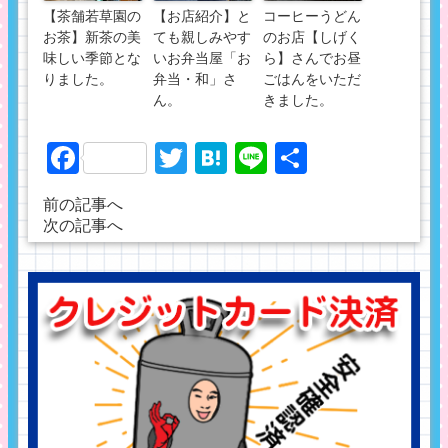
【茶舗若草園の
【お店紹介】と
コーヒーうどん
お茶】新茶の美
ても親しみやす
のお店【しげく
味しい季節とな
いお弁当屋「お
ら】さんでお昼
りました。
弁当・和」さ
ごはんをいただ
ん。
きました。
Facebook
Twitter
Hatena
Line
共
有
前の記事へ
次の記事へ