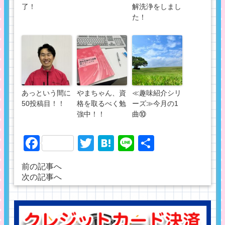
了！
解洗浄をしまし
た！
あっという間に
やまちゃん、資
≪趣味紹介シリ
50投稿目！！
格を取るべく勉
ーズ≫今月の1
強中！！
曲⑩
Facebook
Twitter
Hatena
Line
共
有
前の記事へ
次の記事へ