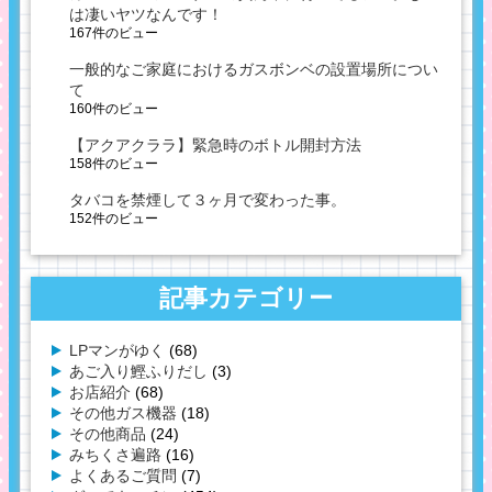
は凄いヤツなんです！
167件のビュー
一般的なご家庭におけるガスボンベの設置場所につい
て
160件のビュー
【アクアクララ】緊急時のボトル開封方法
158件のビュー
タバコを禁煙して３ヶ月で変わった事。
152件のビュー
記事カテゴリー
LPマンがゆく
(68)
あご入り鰹ふりだし
(3)
お店紹介
(68)
その他ガス機器
(18)
その他商品
(24)
みちくさ遍路
(16)
よくあるご質問
(7)