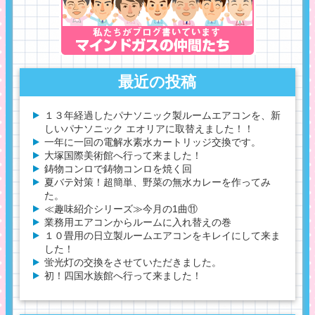
最近の投稿
１３年経過したパナソニック製ルームエアコンを、新
しいパナソニック エオリアに取替えました！！
一年に一回の電解水素水カートリッジ交換です。
大塚国際美術館へ行って来ました！
鋳物コンロで鋳物コンロを焼く回
夏バテ対策！超簡単、野菜の無水カレーを作ってみ
た。
≪趣味紹介シリーズ≫今月の1曲⑪
業務用エアコンからルームに入れ替えの巻
１０畳用の日立製ルームエアコンをキレイにして来ま
した！
蛍光灯の交換をさせていただきました。
初！四国水族館へ行って来ました！