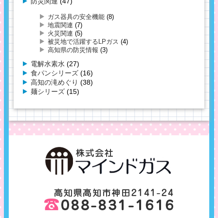
防災関連
(47)
ガス器具の安全機能
(8)
地震関連
(7)
火災関連
(5)
被災地で活躍するLPガス
(4)
高知県の防災情報
(3)
電解水素水
(27)
食パンシリーズ
(16)
高知の滝めぐり
(38)
麺シリーズ
(15)