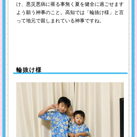
け、悪災悪病に罹る事無く夏を健全に過ごせます
よう願う神事のこと。高知では「輪抜け様」と言
って地元で親しまれている神事ですね。
輪抜け様