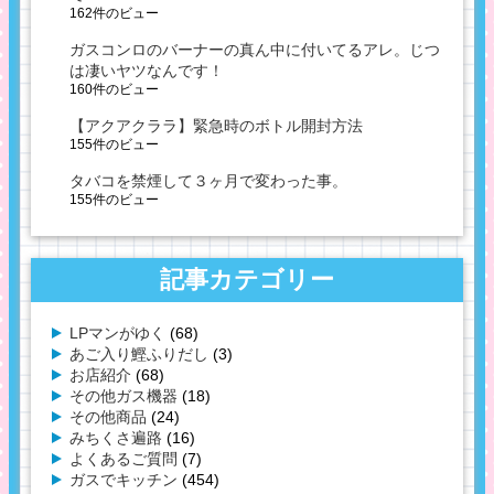
162件のビュー
ガスコンロのバーナーの真ん中に付いてるアレ。じつ
は凄いヤツなんです！
160件のビュー
【アクアクララ】緊急時のボトル開封方法
155件のビュー
タバコを禁煙して３ヶ月で変わった事。
155件のビュー
記事カテゴリー
LPマンがゆく
(68)
あご入り鰹ふりだし
(3)
お店紹介
(68)
その他ガス機器
(18)
その他商品
(24)
みちくさ遍路
(16)
よくあるご質問
(7)
ガスでキッチン
(454)