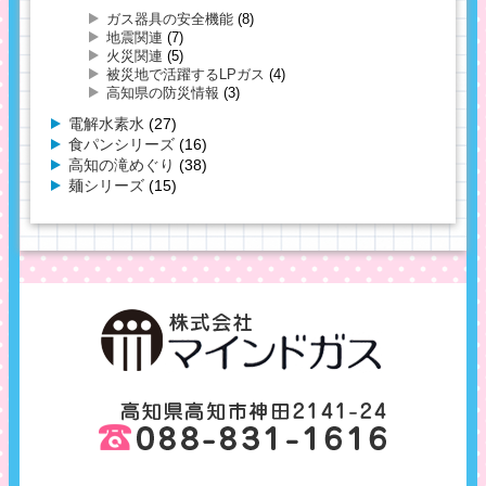
ガス器具の安全機能
(8)
地震関連
(7)
火災関連
(5)
被災地で活躍するLPガス
(4)
高知県の防災情報
(3)
電解水素水
(27)
食パンシリーズ
(16)
高知の滝めぐり
(38)
麺シリーズ
(15)