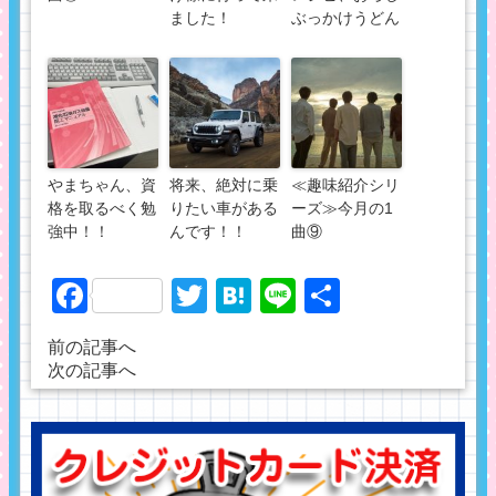
ました！
ぶっかけうどん
やまちゃん、資
将来、絶対に乗
≪趣味紹介シリ
格を取るべく勉
りたい車がある
ーズ≫今月の1
強中！！
んです！！
曲⑨
Facebook
Twitter
Hatena
Line
共
有
前の記事へ
次の記事へ