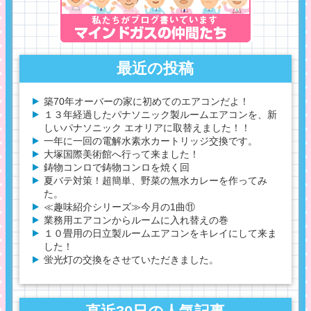
最近の投稿
築70年オーバーの家に初めてのエアコンだよ！
１３年経過したパナソニック製ルームエアコンを、新
しいパナソニック エオリアに取替えました！！
一年に一回の電解水素水カートリッジ交換です。
大塚国際美術館へ行って来ました！
鋳物コンロで鋳物コンロを焼く回
夏バテ対策！超簡単、野菜の無水カレーを作ってみ
た。
≪趣味紹介シリーズ≫今月の1曲⑪
業務用エアコンからルームに入れ替えの巻
１０畳用の日立製ルームエアコンをキレイにして来ま
した！
蛍光灯の交換をさせていただきました。