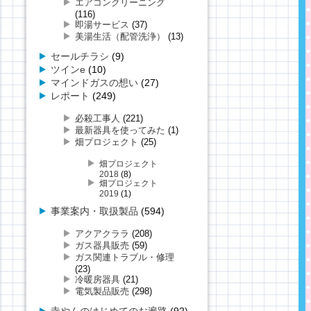
エアコンクリーニング
(116)
即湯サービス
(37)
美湯生活（配管洗浄）
(13)
セールチラシ
(9)
ツインe
(10)
マインドガスの想い
(27)
レポート
(249)
必殺工事人
(221)
最新器具を使ってみた
(1)
畑プロジェクト
(25)
畑プロジェクト
2018
(8)
畑プロジェクト
2019
(1)
事業案内・取扱製品
(594)
アクアクララ
(208)
ガス器具販売
(59)
ガス関連トラブル・修理
(23)
冷暖房器具
(21)
電気製品販売
(298)
寺やんのはじめてのお遍路
(92)