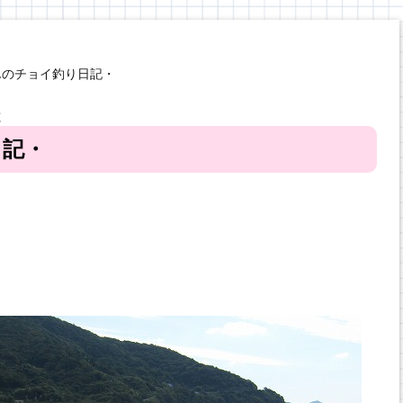
んのチョイ釣り日記・
と
日記・