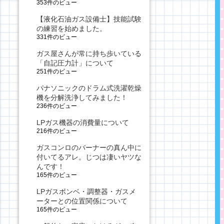
353件のビュー
【液化石油ガス設備士】技能試験
の練習を始めました。
331件のビュー
ガス屋さんが常に持ち歩いている
「自記圧力計」について
251件のビュー
パナソニックのドラム式洗濯乾燥
機を分解洗浄してみました！
236件のビュー
LPガス機器の消費量について
216件のビュー
ガスコンロのバーナーの真ん中に
付いてるアレ。じつは凄いヤツな
んです！
165件のビュー
LPガスボンベ・調整器・ガスメ
ーターとの位置関係について
165件のビュー