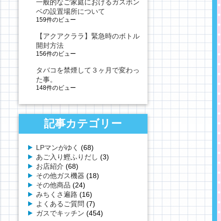
一般的なご家庭におけるガスボン
ベの設置場所について
159件のビュー
【アクアクララ】緊急時のボトル
開封方法
156件のビュー
タバコを禁煙して３ヶ月で変わっ
た事。
148件のビュー
記事カテゴリー
LPマンがゆく
(68)
あご入り鰹ふりだし
(3)
お店紹介
(68)
その他ガス機器
(18)
その他商品
(24)
みちくさ遍路
(16)
よくあるご質問
(7)
ガスでキッチン
(454)