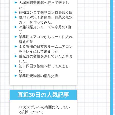
大塚国際美術館へ行って来まし
た！
鋳物コンロで鋳物コンロを焼く回
夏バテ対策！超簡単、野菜の無水
カレーを作ってみた。
≪趣味紹介シリーズ≫今月の1曲
⑪
業務用エアコンからルームに入れ
替えの巻
１０畳用の日立製ルームエアコン
をキレイにして来ました！
蛍光灯の交換をさせていただきま
した。
初！四国水族館へ行って来まし
た！
業務用焼物器の部品交換
直近30日の人気記事
LPガスボンベの表面に入ってい
る刻印について