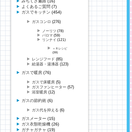
みちくさ遍路
(16)
よくあるご質問
(7)
ガスでキッチン
(454)
ガスコンロ
(276)
ノーリツ
(78)
パロマ
(59)
リンナイ
(121)
＋Ｒレシピ
(39)
レンジフード
(85)
給湯器・湯沸器
(123)
ガスで暖房
(76)
ガスで床暖房
(5)
ガスファンヒーター
(57)
浴室暖房
(12)
ガスの節約術
(6)
ガス代を抑える
(6)
ガスメーター
(15)
ガス衣類乾燥機
(26)
ガチャガチャ
(19)