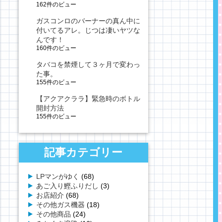
162件のビュー
ガスコンロのバーナーの真ん中に
付いてるアレ。じつは凄いヤツな
んです！
160件のビュー
タバコを禁煙して３ヶ月で変わっ
た事。
155件のビュー
【アクアクララ】緊急時のボトル
開封方法
155件のビュー
記事カテゴリー
LPマンがゆく
(68)
あご入り鰹ふりだし
(3)
お店紹介
(68)
その他ガス機器
(18)
その他商品
(24)