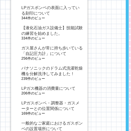
LPガスボンベの表面に入ってい
る刻印について
344件のビュー
【液化石油ガス設備士】技能試験
の練習を始めました。
334件のビュー
ガス屋さんが常に持ち歩いている
「自記圧力計」について
256件のビュー
パナソニックのドラム式洗濯乾燥
機を分解洗浄してみました！
239件のビュー
LPガス機器の消費量について
206件のビュー
LPガスボンベ・調整器・ガスメ
ーターとの位置関係について
169件のビュー
一般的なご家庭におけるガスボン
ベの設置場所について