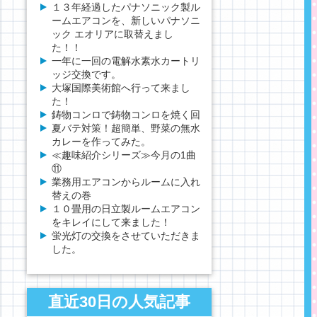
１３年経過したパナソニック製ル
ームエアコンを、新しいパナソニ
ック エオリアに取替えまし
た！！
一年に一回の電解水素水カートリ
ッジ交換です。
大塚国際美術館へ行って来まし
た！
鋳物コンロで鋳物コンロを焼く回
夏バテ対策！超簡単、野菜の無水
カレーを作ってみた。
≪趣味紹介シリーズ≫今月の1曲
⑪
業務用エアコンからルームに入れ
替えの巻
１０畳用の日立製ルームエアコン
をキレイにして来ました！
蛍光灯の交換をさせていただきま
した。
直近30日の人気記事