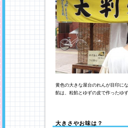
黄色の大きな屋台のれんが目印に
餡は、粒餡とゆずの皮で作ったゆ
大きさやお味は？