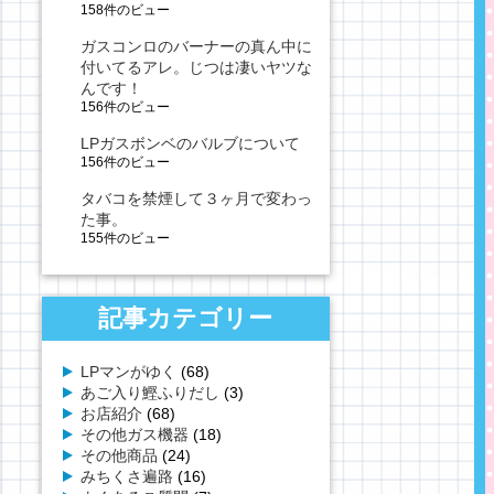
158件のビュー
ガスコンロのバーナーの真ん中に
付いてるアレ。じつは凄いヤツな
んです！
156件のビュー
LPガスボンベのバルブについて
156件のビュー
タバコを禁煙して３ヶ月で変わっ
た事。
155件のビュー
記事カテゴリー
LPマンがゆく
(68)
あご入り鰹ふりだし
(3)
お店紹介
(68)
その他ガス機器
(18)
その他商品
(24)
みちくさ遍路
(16)