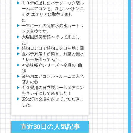
１３年経過したパナソニック製ル
ームエアコンを、新しいパナソニ
ック エオリアに取替えまし
た！！
一年に一回の電解水素水カートリ
ッジ交換です。
大塚国際美術館へ行って来まし
た！
鋳物コンロで鋳物コンロを焼く回
夏バテ対策！超簡単、野菜の無水
カレーを作ってみた。
≪趣味紹介シリーズ≫今月の1曲
⑪
業務用エアコンからルームに入れ
替えの巻
１０畳用の日立製ルームエアコン
をキレイにして来ました！
蛍光灯の交換をさせていただきま
した。
直近30日の人気記事