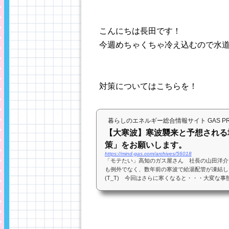
こんにちは長田です！
今週めちゃくちゃ冷え込むので水
対策についてはこちらを！
暮らしのエネルギー総合情報サイト GAS PRES
【大寒波】寒波襲来と予想される
策」をお願いします。
https://mind-gas.com/archives/56018
「モテたい」高知のガス屋さん 社長の山田洋介で
も例外でなく、数年前の寒波で給湯配管が凍結し
(T_T) 今回はさらに寒くなると・・・大変な事態