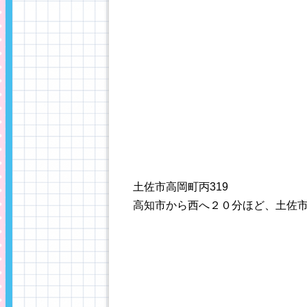
土佐市高岡町丙319
高知市から西へ２０分ほど、土佐