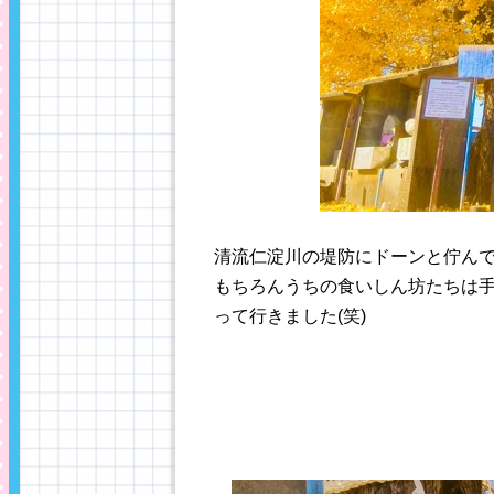
清流仁淀川の堤防にドーンと佇ん
もちろんうちの食いしん坊たちは
って行きました(笑)