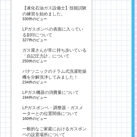
【液化石油ガス設備士】技能試験
の練習を始めました。
330件のビュー
LPガスボンベの表面に入ってい
る刻印について
327件のビュー
ガス屋さんが常に持ち歩いている
「自記圧力計」について
250件のビュー
パナソニックのドラム式洗濯乾燥
機を分解洗浄してみました！
234件のビュー
LPガス機器の消費量について
194件のビュー
LPガスボンベ・調整器・ガスメ
ーターとの位置関係について
160件のビュー
一般的なご家庭におけるガスボン
ベの設置場所について