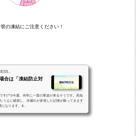
道管の凍結にご注意ください！
S...
場合は「凍結防止対
す(^^)/今週、何年に一度の寒波が来るそうです。高知
たうえに破損し、水漏れが多発した記憶が蘇ってきます
になります。&...