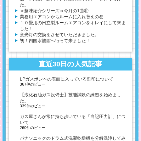
た。
≪趣味紹介シリーズ≫今月の1曲⑪
業務用エアコンからルームに入れ替えの巻
１０畳用の日立製ルームエアコンをキレイにして来ま
した！
蛍光灯の交換をさせていただきました。
初！四国水族館へ行って来ました！
直近30日の人気記事
LPガスボンベの表面に入っている刻印について
367件のビュー
【液化石油ガス設備士】技能試験の練習を始めまし
た。
339件のビュー
ガス屋さんが常に持ち歩いている「自記圧力計」につ
いて
260件のビュー
パナソニックのドラム式洗濯乾燥機を分解洗浄してみ