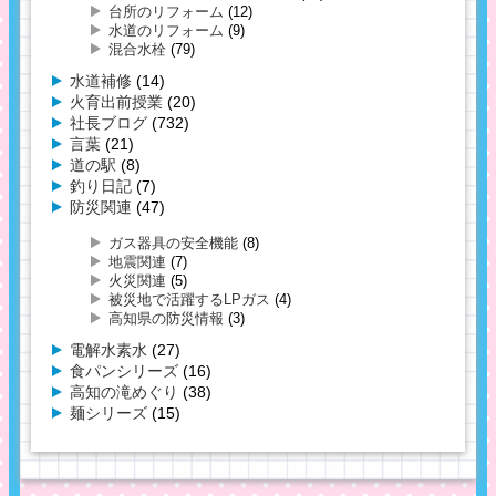
台所のリフォーム
(12)
水道のリフォーム
(9)
混合水栓
(79)
水道補修
(14)
火育出前授業
(20)
社長ブログ
(732)
言葉
(21)
道の駅
(8)
釣り日記
(7)
防災関連
(47)
ガス器具の安全機能
(8)
地震関連
(7)
火災関連
(5)
被災地で活躍するLPガス
(4)
高知県の防災情報
(3)
電解水素水
(27)
食パンシリーズ
(16)
高知の滝めぐり
(38)
麺シリーズ
(15)