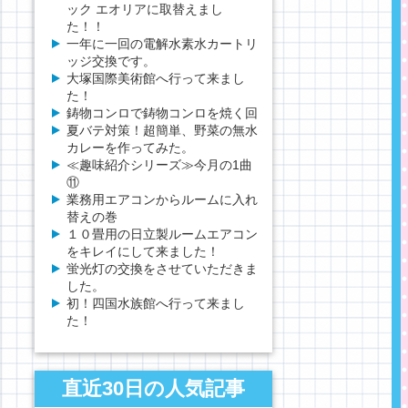
ック エオリアに取替えまし
た！！
一年に一回の電解水素水カートリ
ッジ交換です。
大塚国際美術館へ行って来まし
た！
鋳物コンロで鋳物コンロを焼く回
夏バテ対策！超簡単、野菜の無水
カレーを作ってみた。
≪趣味紹介シリーズ≫今月の1曲
⑪
業務用エアコンからルームに入れ
替えの巻
１０畳用の日立製ルームエアコン
をキレイにして来ました！
蛍光灯の交換をさせていただきま
した。
初！四国水族館へ行って来まし
た！
直近30日の人気記事