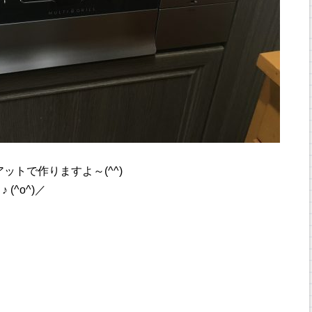
ットで作りますよ～(^^)
 (^o^)／