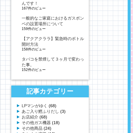
んです！
167件のビュー
一般的なご家庭におけるガスボン
ベの設置場所について
159件のビュー
【アクアクララ】緊急時のボトル
開封方法
158件のビュー
タバコを禁煙して３ヶ月で変わっ
た事。
152件のビュー
記事カテゴリー
LPマンがゆく
(68)
あご入り鰹ふりだし
(3)
お店紹介
(68)
その他ガス機器
(18)
その他商品
(24)