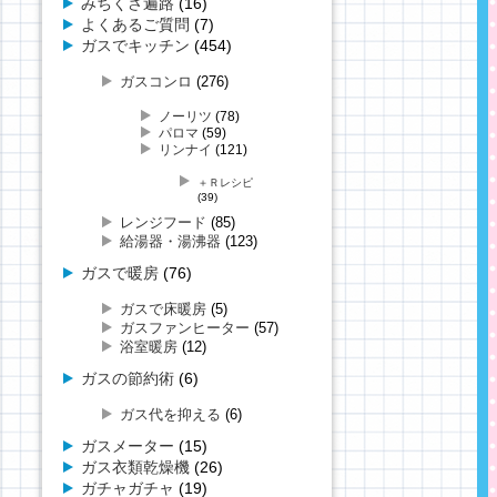
みちくさ遍路
(16)
よくあるご質問
(7)
ガスでキッチン
(454)
ガスコンロ
(276)
ノーリツ
(78)
パロマ
(59)
リンナイ
(121)
＋Ｒレシピ
(39)
レンジフード
(85)
給湯器・湯沸器
(123)
ガスで暖房
(76)
ガスで床暖房
(5)
ガスファンヒーター
(57)
浴室暖房
(12)
ガスの節約術
(6)
ガス代を抑える
(6)
ガスメーター
(15)
ガス衣類乾燥機
(26)
ガチャガチャ
(19)