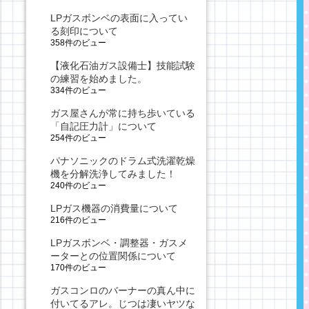
LPガスボンベの表面に入ってい
る刻印について
358件のビュー
【液化石油ガス設備士】技能試験
の練習を始めました。
334件のビュー
ガス屋さんが常に持ち歩いている
「自記圧力計」について
254件のビュー
パナソニックのドラム式洗濯乾燥
機を分解洗浄してみました！
240件のビュー
LPガス機器の消費量について
216件のビュー
LPガスボンベ・調整器・ガスメ
ーターとの位置関係について
170件のビュー
ガスコンロのバーナーの真ん中に
付いてるアレ。じつは凄いヤツな