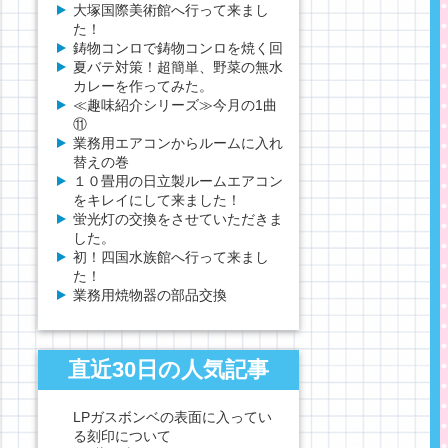
大塚国際美術館へ行って来まし
た！
鋳物コンロで鋳物コンロを焼く回
夏バテ対策！超簡単、野菜の無水
カレーを作ってみた。
≪趣味紹介シリーズ≫今月の1曲
⑪
業務用エアコンからルームに入れ
替えの巻
１０畳用の日立製ルームエアコン
をキレイにして来ました！
蛍光灯の交換をさせていただきま
した。
初！四国水族館へ行って来まし
た！
業務用焼物器の部品交換
直近30日の人気記事
LPガスボンベの表面に入ってい
る刻印について