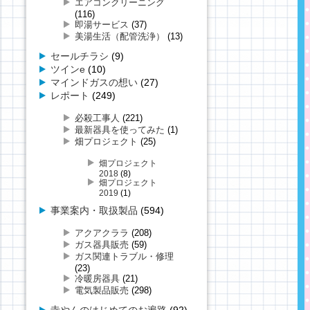
エアコンクリーニング
(116)
即湯サービス
(37)
美湯生活（配管洗浄）
(13)
セールチラシ
(9)
ツインe
(10)
マインドガスの想い
(27)
レポート
(249)
必殺工事人
(221)
最新器具を使ってみた
(1)
畑プロジェクト
(25)
畑プロジェクト
2018
(8)
畑プロジェクト
2019
(1)
事業案内・取扱製品
(594)
アクアクララ
(208)
ガス器具販売
(59)
ガス関連トラブル・修理
(23)
冷暖房器具
(21)
電気製品販売
(298)
寺やんのはじめてのお遍路
(92)