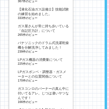
367件のビュー
【液化石油ガス設備士】技能試験
の練習を始めました。
333件のビュー
ガス屋さんが常に持ち歩いている
「自記圧力計」について
265件のビュー
パナソニックのドラム式洗濯乾燥
機を分解洗浄してみました！
239件のビュー
LPガス機器の消費量について
225件のビュー
LPガスボンベ・調整器・ガスメ
ーターとの位置関係について
170件のビュー
ガスコンロのバーナーの真ん中に
付いてるアレ。じつは凄いヤツな
んです！
166件のビュー