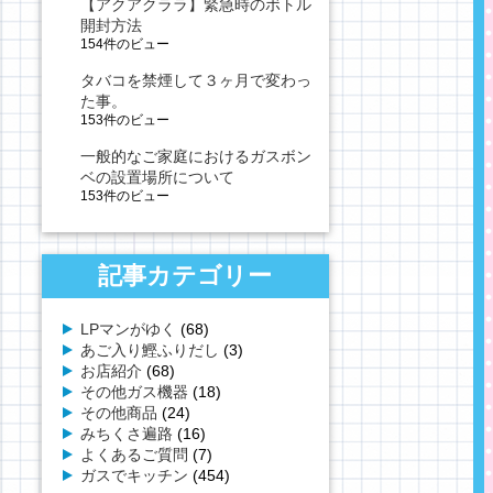
【アクアクララ】緊急時のボトル
開封方法
154件のビュー
タバコを禁煙して３ヶ月で変わっ
た事。
153件のビュー
一般的なご家庭におけるガスボン
ベの設置場所について
153件のビュー
記事カテゴリー
LPマンがゆく
(68)
あご入り鰹ふりだし
(3)
お店紹介
(68)
その他ガス機器
(18)
その他商品
(24)
みちくさ遍路
(16)
よくあるご質問
(7)
ガスでキッチン
(454)