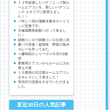
１３年経過したパナソニック製ル
ームエアコンを、新しいパナソニ
ック エオリアに取替えまし
た！！
一年に一回の電解水素水カートリ
ッジ交換です。
大塚国際美術館へ行って来まし
た！
鋳物コンロで鋳物コンロを焼く回
夏バテ対策！超簡単、野菜の無水
カレーを作ってみた。
≪趣味紹介シリーズ≫今月の1曲
⑪
業務用エアコンからルームに入れ
替えの巻
１０畳用の日立製ルームエアコン
をキレイにして来ました！
蛍光灯の交換をさせていただきま
した。
直近30日の人気記事