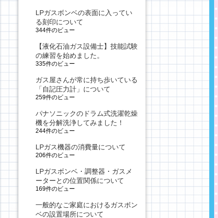
LPガスボンベの表面に入ってい
る刻印について
344件のビュー
【液化石油ガス設備士】技能試験
の練習を始めました。
335件のビュー
ガス屋さんが常に持ち歩いている
「自記圧力計」について
259件のビュー
パナソニックのドラム式洗濯乾燥
機を分解洗浄してみました！
244件のビュー
LPガス機器の消費量について
206件のビュー
LPガスボンベ・調整器・ガスメ
ーターとの位置関係について
169件のビュー
一般的なご家庭におけるガスボン
ベの設置場所について