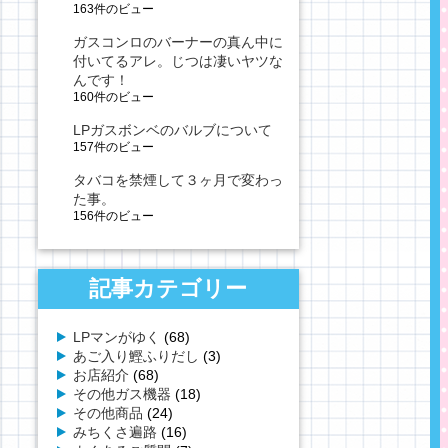
163件のビュー
ガスコンロのバーナーの真ん中に
付いてるアレ。じつは凄いヤツな
んです！
160件のビュー
LPガスボンベのバルブについて
157件のビュー
タバコを禁煙して３ヶ月で変わっ
た事。
156件のビュー
記事カテゴリー
LPマンがゆく
(68)
あご入り鰹ふりだし
(3)
お店紹介
(68)
その他ガス機器
(18)
その他商品
(24)
みちくさ遍路
(16)