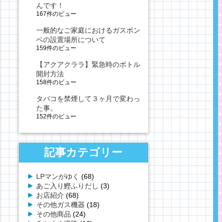
んです！
167件のビュー
一般的なご家庭におけるガスボン
ベの設置場所について
159件のビュー
【アクアクララ】緊急時のボトル
開封方法
158件のビュー
タバコを禁煙して３ヶ月で変わっ
た事。
152件のビュー
記事カテゴリー
LPマンがゆく
(68)
あご入り鰹ふりだし
(3)
お店紹介
(68)
その他ガス機器
(18)
その他商品
(24)