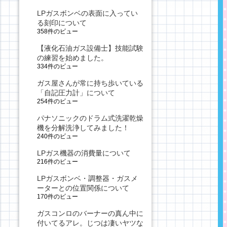
LPガスボンベの表面に入ってい
る刻印について
358件のビュー
【液化石油ガス設備士】技能試験
の練習を始めました。
334件のビュー
ガス屋さんが常に持ち歩いている
「自記圧力計」について
254件のビュー
パナソニックのドラム式洗濯乾燥
機を分解洗浄してみました！
240件のビュー
LPガス機器の消費量について
216件のビュー
LPガスボンベ・調整器・ガスメ
ーターとの位置関係について
170件のビュー
ガスコンロのバーナーの真ん中に
付いてるアレ。じつは凄いヤツな