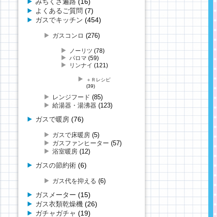
みちくさ遍路
(16)
よくあるご質問
(7)
ガスでキッチン
(454)
ガスコンロ
(276)
ノーリツ
(78)
パロマ
(59)
リンナイ
(121)
＋Ｒレシピ
(39)
レンジフード
(85)
給湯器・湯沸器
(123)
ガスで暖房
(76)
ガスで床暖房
(5)
ガスファンヒーター
(57)
浴室暖房
(12)
ガスの節約術
(6)
ガス代を抑える
(6)
ガスメーター
(15)
ガス衣類乾燥機
(26)
ガチャガチャ
(19)