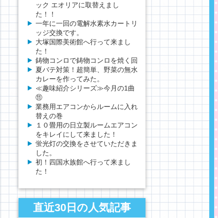
ック エオリアに取替えまし
た！！
一年に一回の電解水素水カートリ
ッジ交換です。
大塚国際美術館へ行って来まし
た！
鋳物コンロで鋳物コンロを焼く回
夏バテ対策！超簡単、野菜の無水
カレーを作ってみた。
≪趣味紹介シリーズ≫今月の1曲
⑪
業務用エアコンからルームに入れ
替えの巻
１０畳用の日立製ルームエアコン
をキレイにして来ました！
蛍光灯の交換をさせていただきま
した。
初！四国水族館へ行って来まし
た！
直近30日の人気記事