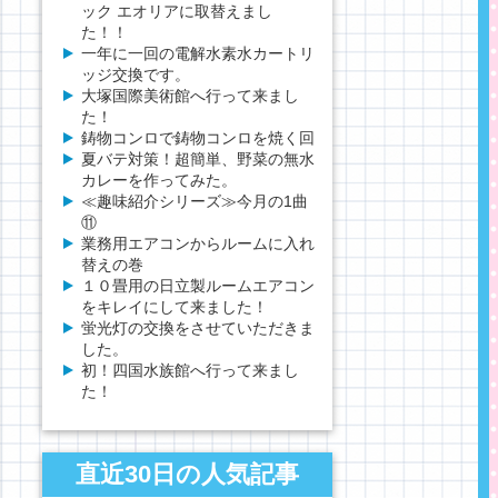
ック エオリアに取替えまし
た！！
一年に一回の電解水素水カートリ
ッジ交換です。
大塚国際美術館へ行って来まし
た！
鋳物コンロで鋳物コンロを焼く回
夏バテ対策！超簡単、野菜の無水
カレーを作ってみた。
≪趣味紹介シリーズ≫今月の1曲
⑪
業務用エアコンからルームに入れ
替えの巻
１０畳用の日立製ルームエアコン
をキレイにして来ました！
蛍光灯の交換をさせていただきま
した。
初！四国水族館へ行って来まし
た！
直近30日の人気記事