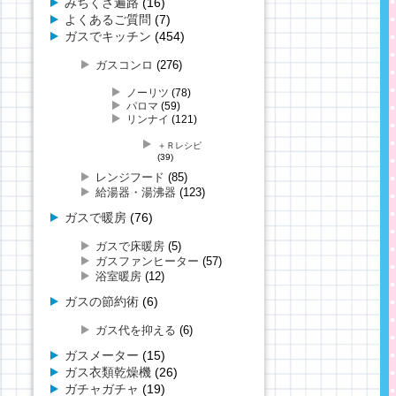
みちくさ遍路
(16)
よくあるご質問
(7)
ガスでキッチン
(454)
ガスコンロ
(276)
ノーリツ
(78)
パロマ
(59)
リンナイ
(121)
＋Ｒレシピ
(39)
レンジフード
(85)
給湯器・湯沸器
(123)
ガスで暖房
(76)
ガスで床暖房
(5)
ガスファンヒーター
(57)
浴室暖房
(12)
ガスの節約術
(6)
ガス代を抑える
(6)
ガスメーター
(15)
ガス衣類乾燥機
(26)
ガチャガチャ
(19)