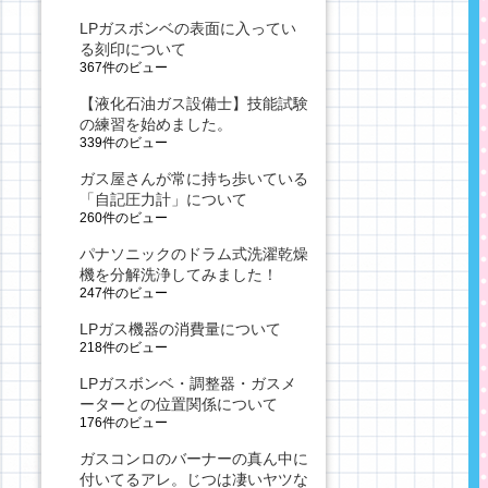
LPガスボンベの表面に入ってい
る刻印について
367件のビュー
【液化石油ガス設備士】技能試験
の練習を始めました。
339件のビュー
ガス屋さんが常に持ち歩いている
「自記圧力計」について
260件のビュー
パナソニックのドラム式洗濯乾燥
機を分解洗浄してみました！
247件のビュー
LPガス機器の消費量について
218件のビュー
LPガスボンベ・調整器・ガスメ
ーターとの位置関係について
176件のビュー
ガスコンロのバーナーの真ん中に
付いてるアレ。じつは凄いヤツな