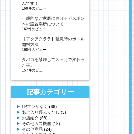
んです！
169件のビュー
一般的なご家庭におけるガスボン
ベの設置場所について
162件のビュー
【アクアクララ】緊急時のボトル
開封方法
160件のビュー
タバコを禁煙して３ヶ月で変わっ
た事。
157件のビュー
記事カテゴリー
LPマンがゆく
(68)
あご入り鰹ふりだし
(3)
お店紹介
(68)
その他ガス機器
(18)
その他商品
(24)