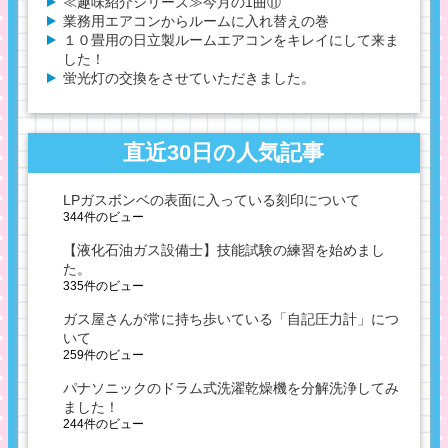
≪趣味紹介シリーズ≫今月の1曲⑪
業務用エアコンからルームに入れ替えの巻
１０畳用の日立製ルームエアコンをキレイにして来ま
した！
蛍光灯の交換をさせていただきました。
直近30日の人気記事
LPガスボンベの表面に入っている刻印について
344件のビュー
【液化石油ガス設備士】技能試験の練習を始めまし
た。
335件のビュー
ガス屋さんが常に持ち歩いている「自記圧力計」につ
いて
259件のビュー
パナソニックのドラム式洗濯乾燥機を分解洗浄してみ
ました！
244件のビュー