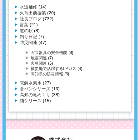
水道補修
(14)
火育出前授業
(20)
社長ブログ
(732)
言葉
(21)
道の駅
(8)
釣り日記
(7)
防災関連
(47)
ガス器具の安全機能
(8)
地震関連
(7)
火災関連
(5)
被災地で活躍するLPガス
(4)
高知県の防災情報
(3)
電解水素水
(27)
食パンシリーズ
(16)
高知の滝めぐり
(38)
麺シリーズ
(15)