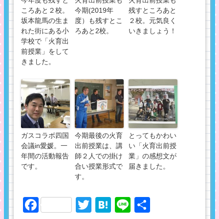
ころあと２校。
今期(2019年
残すところあと
坂本龍馬の生ま
度）も残すとこ
２校。元気良く
れた街にある小
ろあと2校。
いきましょう！
学校で「火育出
前授業」をして
きました。
ガスコラボ四国
今期最後の火育
とってもかわい
会議in愛媛。一
出前授業は、講
い「火育出前授
年間の活動報告
師２人での掛け
業」の感想文が
です。
合い授業形式で
届きました。
す。
Facebook
Twitter
Hatena
Line
共