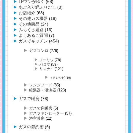
LPマンがゆく
(68)
あご入り鰹ふりだし
(3)
お店紹介
(68)
その他ガス機器
(18)
その他商品
(24)
みちくさ遍路
(16)
よくあるご質問
(7)
ガスでキッチン
(454)
ガスコンロ
(276)
ノーリツ
(78)
パロマ
(59)
リンナイ
(121)
＋Ｒレシピ
(39)
レンジフード
(85)
給湯器・湯沸器
(123)
ガスで暖房
(76)
ガスで床暖房
(5)
ガスファンヒーター
(57)
浴室暖房
(12)
ガスの節約術
(6)