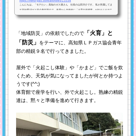
https://mind-gas.com/archives/13334
こんにちは。「モテたい」高知のガス屋さん 社長の山田洋介です。 私が所属してま
す高知県LPガス協会青年部会で、来週から本格的に「火育出前授業」が始まります(^
^)/4月より募集を開始したところ、６月時点で１３校の応募がありました。（ありが
たい事ですが...
「火育」と
「地域防災」の依頼でしたので
「防災」
をテーマに、高知県ＬＰガス協会青年
部の精鋭９名で行ってきました。
屋外で「火起こし体験」や「かまど」でご飯を炊
くため、天気が気になってましたが何とか持つよ
うです(^^;)
体育館で座学を行い、外で火起こし。熟練の精鋭
達は、黙々と準備を進めて行きます。