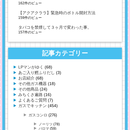
162件のビュー
【アクアクララ】緊急時のボトル開封方法
159件のビュー
タバコを禁煙して３ヶ月で変わった事。
157件のビュー
記事カテゴリー
LPマンがゆく
(68)
あご入り鰹ふりだし
(3)
お店紹介
(68)
その他ガス機器
(18)
その他商品
(24)
みちくさ遍路
(16)
よくあるご質問
(7)
ガスでキッチン
(454)
ガスコンロ
(276)
ノーリツ
(78)
パロマ
(59)