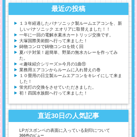
最近の投稿
１３年経過したパナソニック製ルームエアコンを、新
しいパナソニック エオリアに取替えました！！
一年に一回の電解水素水カートリッジ交換です。
大塚国際美術館へ行って来ました！
鋳物コンロで鋳物コンロを焼く回
夏バテ対策！超簡単、野菜の無水カレーを作ってみ
た。
≪趣味紹介シリーズ≫今月の1曲⑪
業務用エアコンからルームに入れ替えの巻
１０畳用の日立製ルームエアコンをキレイにして来ま
した！
蛍光灯の交換をさせていただきました。
初！四国水族館へ行って来ました！
直近30日の人気記事
LPガスボンベの表面に入っている刻印について
366件のビュー