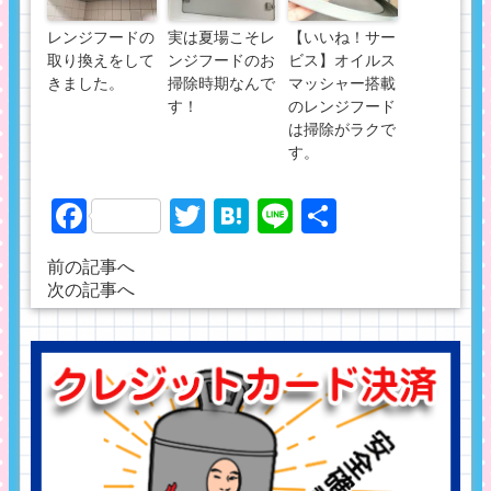
レンジフードの
実は夏場こそレ
【いいね！サー
取り換えをして
ンジフードのお
ビス】オイルス
きました。
掃除時期なんで
マッシャー搭載
す！
のレンジフード
は掃除がラクで
す。
Facebook
Twitter
Hatena
Line
共
有
前の記事へ
次の記事へ