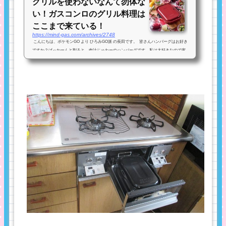
グリルを使わないなんて勿体な
い！ガスコンロのグリル料理は
ここまで来ている！
https://mind-gas.com/archives/2748
こんにちは、ポケモンGO より ひろみGO派 の長田です。 皆さんハンバーグはお好き
ですか？ぱっかーんと割ると、肉汁じゅわーのハンバーグです。私は大好きなので家
で良く作ってもらうのですが（私は焼き担当です）まず例外なく油が腕に飛び散り痛
い...