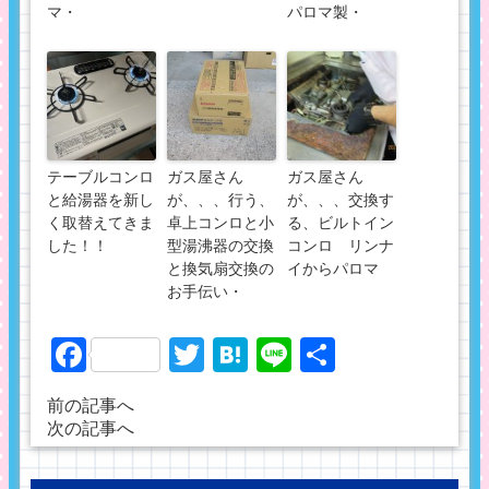
マ・
パロマ製・
テーブルコンロ
ガス屋さん
ガス屋さん
と給湯器を新し
が、、、行う、
が、、、交換す
く取替えてきま
卓上コンロと小
る、ビルトイン
した！！
型湯沸器の交換
コンロ リンナ
と換気扇交換の
イからパロマ
お手伝い・
Facebook
Twitter
Hatena
Line
共
有
前の記事へ
次の記事へ