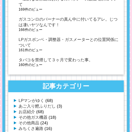
て
169件のビュー
ガスコンロのバーナーの真ん中に付いてるアレ。じつ
は凄いヤツなんです！
166件のビュー
LPガスボンベ・調整器・ガスメーターとの位置関係に
ついて
161件のビュー
タバコを禁煙して３ヶ月で変わった事。
160件のビュー
記事カテゴリー
LPマンがゆく
(68)
あご入り鰹ふりだし
(3)
お店紹介
(68)
その他ガス機器
(18)
その他商品
(24)
みちくさ遍路
(16)