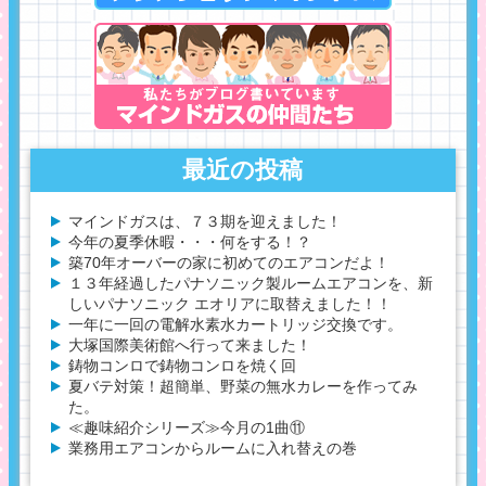
最近の投稿
マインドガスは、７３期を迎えました！
今年の夏季休暇・・・何をする！？
築70年オーバーの家に初めてのエアコンだよ！
１３年経過したパナソニック製ルームエアコンを、新
しいパナソニック エオリアに取替えました！！
一年に一回の電解水素水カートリッジ交換です。
大塚国際美術館へ行って来ました！
鋳物コンロで鋳物コンロを焼く回
夏バテ対策！超簡単、野菜の無水カレーを作ってみ
た。
≪趣味紹介シリーズ≫今月の1曲⑪
業務用エアコンからルームに入れ替えの巻