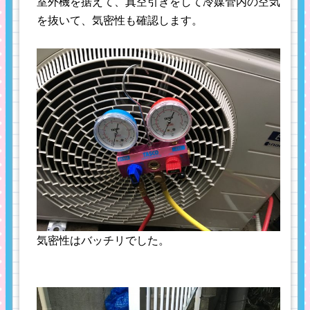
室外機を据えて、真空引きをして冷媒管内の空気
を抜いて、気密性も確認します。
気密性はバッチリでした。