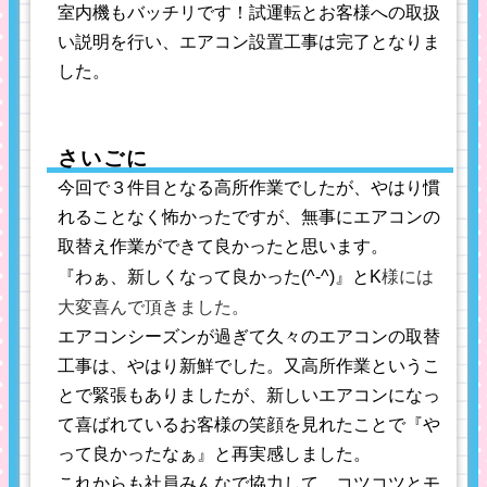
室内機もバッチリです！試運転とお客様への取扱
い説明を行い、エアコン設置工事は完了となりま
した。
さいごに
今回で３件目となる高所作業でしたが、やはり慣
れることなく怖かったですが、無事にエアコンの
取替え作業ができて良かったと思います。
様には
『わぁ、新しくなって良かった(^-^)』とK
大変喜んで頂きました。
エアコンシーズンが過ぎて久々のエアコンの取替
工事は、やはり新鮮でした。又高所作業というこ
とで緊張もありましたが、新しいエアコンになっ
て喜ばれているお客様の笑顔を見れたことで『や
って良かったなぁ』と再実感しました。
これからも社員みんなで協力して、コツコツとモ