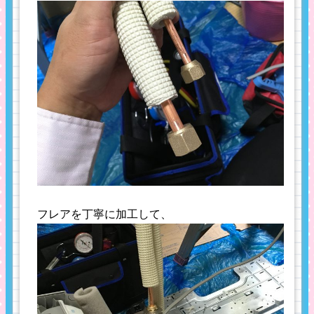
フレアを丁寧に加工して、