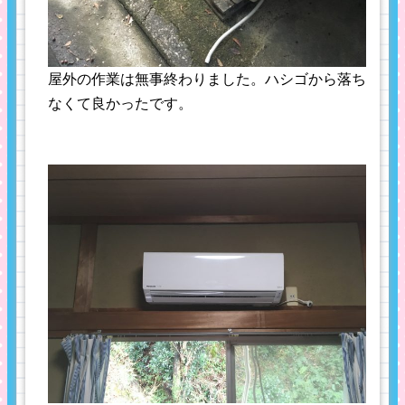
屋外の作業は無事終わりました。ハシゴから落ち
なくて良かったです。