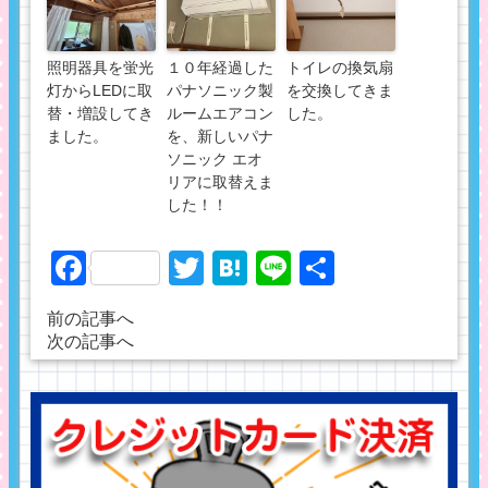
照明器具を蛍光
１０年経過した
トイレの換気扇
灯からLEDに取
パナソニック製
を交換してきま
替・増設してき
ルームエアコン
した。
ました。
を、新しいパナ
ソニック エオ
リアに取替えま
した！！
Facebook
Twitter
Hatena
Line
共
有
前の記事へ
次の記事へ