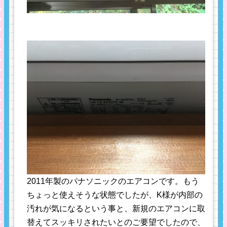
2011年製のパナソニックのエアコンです。もう
ちょっと使えそうな状態でしたが、K様が内部の
汚れが気になるという事と、新規のエアコンに取
替えてスッキリされたいとのご要望でしたので、