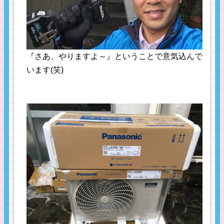
『さあ、やりますよ～』ということで意気込んで
います(笑)