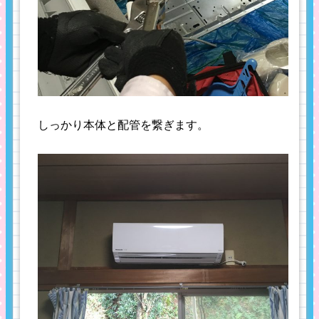
しっかり本体と配管を繋ぎます。