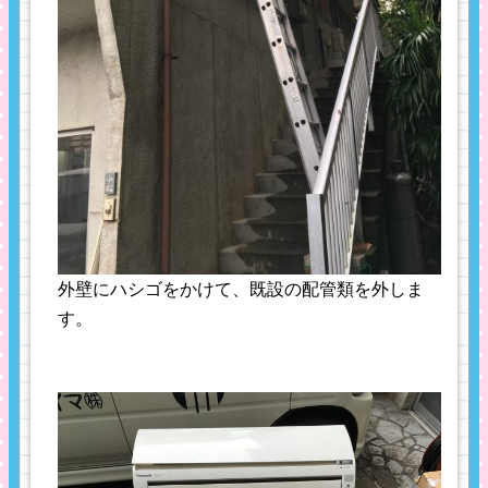
外壁にハシゴをかけて、既設の配管類を外しま
す。