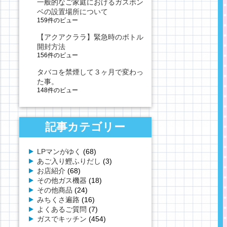
一般的なご家庭におけるガスボン
ベの設置場所について
159件のビュー
【アクアクララ】緊急時のボトル
開封方法
156件のビュー
タバコを禁煙して３ヶ月で変わっ
た事。
148件のビュー
記事カテゴリー
LPマンがゆく
(68)
あご入り鰹ふりだし
(3)
お店紹介
(68)
その他ガス機器
(18)
その他商品
(24)
みちくさ遍路
(16)
よくあるご質問
(7)
ガスでキッチン
(454)