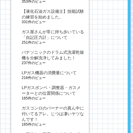
353件のビュー
【液化石油ガス設備士】技能試験
の練習を始めました。
331件のビュー
ガス屋さんが常に持ち歩いている
「自記圧力計」について
251件のビュー
パナソニックのドラム式洗濯乾燥
機を分解洗浄してみました！
237件のビュー
LPガス機器の消費量について
216件のビュー
LPガスボンベ・調整器・ガスメ
ーターとの位置関係について
165件のビュー
ガスコンロのバーナーの真ん中に
付いてるアレ。じつは凄いヤツな
んです！
165件のビュー