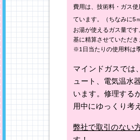
費用は、技術料・ガス使
ています。（
ちなみに5
お湯が使えるガス量です
基に精算させていただき
※1日当たりの使用料は
マインドガスでは
ュート、電気温水
います。修理する
用中にゆっくり考
弊社で取引のない
す！