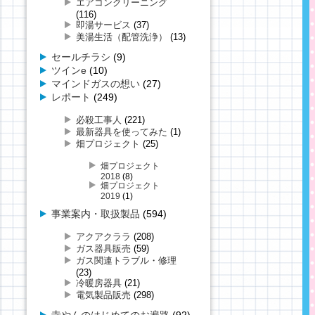
エアコンクリーニング
(116)
即湯サービス
(37)
美湯生活（配管洗浄）
(13)
セールチラシ
(9)
ツインe
(10)
マインドガスの想い
(27)
レポート
(249)
必殺工事人
(221)
最新器具を使ってみた
(1)
畑プロジェクト
(25)
畑プロジェクト
2018
(8)
畑プロジェクト
2019
(1)
事業案内・取扱製品
(594)
アクアクララ
(208)
ガス器具販売
(59)
ガス関連トラブル・修理
(23)
冷暖房器具
(21)
電気製品販売
(298)
寺やんのはじめてのお遍路
(92)