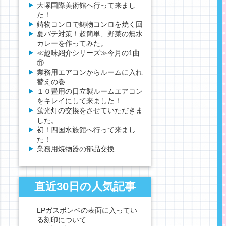
大塚国際美術館へ行って来まし
た！
鋳物コンロで鋳物コンロを焼く回
夏バテ対策！超簡単、野菜の無水
カレーを作ってみた。
≪趣味紹介シリーズ≫今月の1曲
⑪
業務用エアコンからルームに入れ
替えの巻
１０畳用の日立製ルームエアコン
をキレイにして来ました！
蛍光灯の交換をさせていただきま
した。
初！四国水族館へ行って来まし
た！
業務用焼物器の部品交換
直近30日の人気記事
LPガスボンベの表面に入ってい
る刻印について