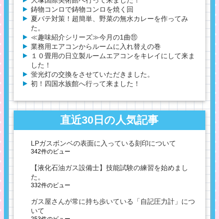
鋳物コンロで鋳物コンロを焼く回
夏バテ対策！超簡単、野菜の無水カレーを作ってみ
た。
≪趣味紹介シリーズ≫今月の1曲⑪
業務用エアコンからルームに入れ替えの巻
１０畳用の日立製ルームエアコンをキレイにして来ま
した！
蛍光灯の交換をさせていただきました。
初！四国水族館へ行って来ました！
直近30日の人気記事
LPガスボンベの表面に入っている刻印について
342件のビュー
【液化石油ガス設備士】技能試験の練習を始めまし
た。
332件のビュー
ガス屋さんが常に持ち歩いている「自記圧力計」につ
いて