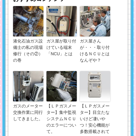
液化石油ガス設
ガス屋が取り付
ガス屋さん
備士の私の現場
けている端末
が・・・取り付
修行（その②）
「NCU」とは
けるＮＣＵとは
の巻
なんぞや？
ガスのメーター
【ＬＰガスメー
【ＬＰガスメー
交換作業に同行
ター】集中監視
ター】目立たな
してきました。
システムＮＣＵ
いけど凄いや
のエラーについ
つ！安心機能が
て。
多数搭載されて