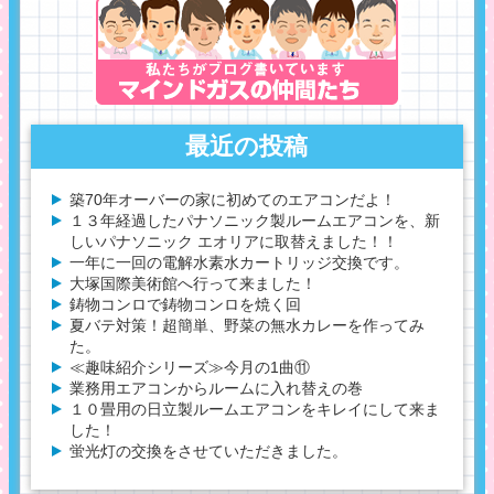
最近の投稿
築70年オーバーの家に初めてのエアコンだよ！
１３年経過したパナソニック製ルームエアコンを、新
しいパナソニック エオリアに取替えました！！
一年に一回の電解水素水カートリッジ交換です。
大塚国際美術館へ行って来ました！
鋳物コンロで鋳物コンロを焼く回
夏バテ対策！超簡単、野菜の無水カレーを作ってみ
た。
≪趣味紹介シリーズ≫今月の1曲⑪
業務用エアコンからルームに入れ替えの巻
１０畳用の日立製ルームエアコンをキレイにして来ま
した！
蛍光灯の交換をさせていただきました。