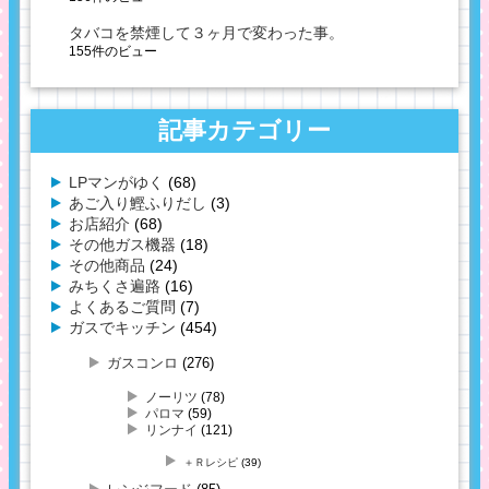
タバコを禁煙して３ヶ月で変わった事。
155件のビュー
記事カテゴリー
LPマンがゆく
(68)
あご入り鰹ふりだし
(3)
お店紹介
(68)
その他ガス機器
(18)
その他商品
(24)
みちくさ遍路
(16)
よくあるご質問
(7)
ガスでキッチン
(454)
ガスコンロ
(276)
ノーリツ
(78)
パロマ
(59)
リンナイ
(121)
＋Ｒレシピ
(39)