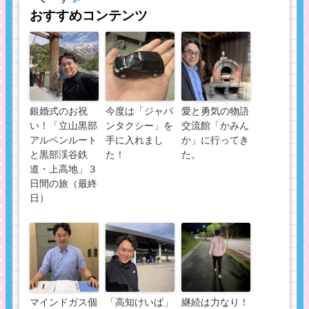
おすすめコンテンツ
銀婚式のお祝
今度は「ジャパ
愛と勇気の物語
い！「立山黒部
ンタクシー」を
交流館「かみん
アルペンルート
手に入れまし
か」に行ってき
と黒部渓谷鉄
た！
た。
道・上高地」３
日間の旅（最終
日）
マインドガス個
「高知けいば」
継続は力なり！