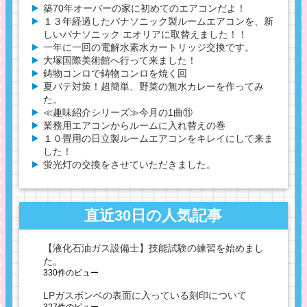
築70年オーバーの家に初めてのエアコンだよ！
１３年経過したパナソニック製ルームエアコンを、新
しいパナソニック エオリアに取替えました！！
一年に一回の電解水素水カートリッジ交換です。
大塚国際美術館へ行って来ました！
鋳物コンロで鋳物コンロを焼く回
夏バテ対策！超簡単、野菜の無水カレーを作ってみ
た。
≪趣味紹介シリーズ≫今月の1曲⑪
業務用エアコンからルームに入れ替えの巻
１０畳用の日立製ルームエアコンをキレイにして来ま
した！
蛍光灯の交換をさせていただきました。
直近30日の人気記事
【液化石油ガス設備士】技能試験の練習を始めまし
た。
330件のビュー
LPガスボンベの表面に入っている刻印について
327件のビュー