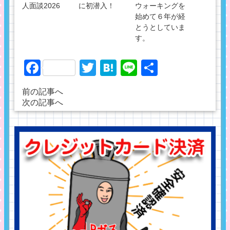
人面談2026
に初潜入！
ウォーキングを
始めて６年が経
とうとしていま
す。
Facebook
Twitter
Hatena
Line
共
有
前の記事へ
次の記事へ