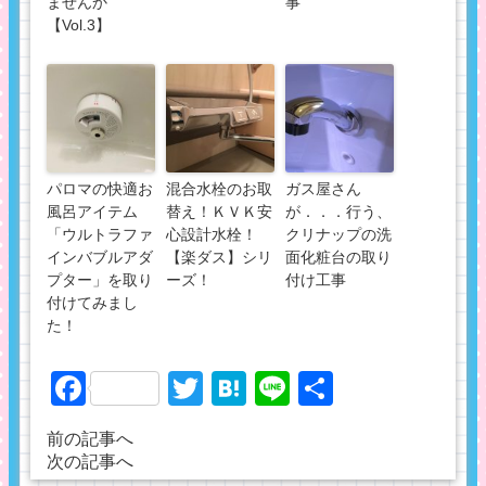
ませんか
事
【Vol.3】
パロマの快適お
混合水栓のお取
ガス屋さん
風呂アイテム
替え！ＫＶＫ安
が．．．行う、
「ウルトラファ
心設計水栓！
クリナップの洗
インバブルアダ
【楽ダス】シリ
面化粧台の取り
プター」を取り
ーズ！
付け工事
付けてみまし
た！
Facebook
Twitter
Hatena
Line
共
有
前の記事へ
次の記事へ