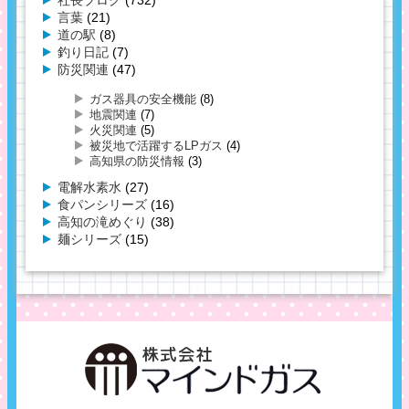
社長ブログ
(732)
言葉
(21)
道の駅
(8)
釣り日記
(7)
防災関連
(47)
ガス器具の安全機能
(8)
地震関連
(7)
火災関連
(5)
被災地で活躍するLPガス
(4)
高知県の防災情報
(3)
電解水素水
(27)
食パンシリーズ
(16)
高知の滝めぐり
(38)
麺シリーズ
(15)