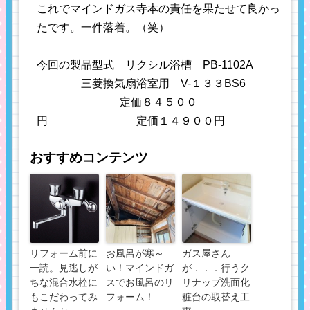
これでマインドガス寺本の責任を果たせて良かっ
たです。一件落着。（笑）
今回の製品型式 リクシル浴槽 PB-1102A
三菱換気扇浴室用 V-１３３BS6
定価８４５００
円 定価１４９００円
おすすめコンテンツ
リフォーム前に
お風呂が寒～
ガス屋さん
一読。見逃しが
い！マインドガ
が．．．行うク
ちな混合水栓に
スでお風呂のリ
リナップ洗面化
もこだわってみ
フォーム！
粧台の取替え工