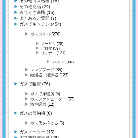
その他ガス機器
(18)
その他商品
(24)
みちくさ遍路
(16)
よくあるご質問
(7)
ガスでキッチン
(454)
ガスコンロ
(276)
ノーリツ
(78)
パロマ
(59)
リンナイ
(121)
＋Ｒレシピ
(39)
レンジフード
(85)
給湯器・湯沸器
(123)
ガスで暖房
(76)
ガスで床暖房
(5)
ガスファンヒーター
(57)
浴室暖房
(12)
ガスの節約術
(6)
ガス代を抑える
(6)
ガスメーター
(15)
ガス衣類乾燥機
(26)