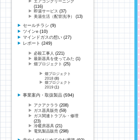
エアコンクリーニング
(116)
即湯サービス
(37)
美湯生活（配管洗浄）
(13)
セールチラシ
(9)
ツインe
(10)
マインドガスの想い
(27)
レポート
(249)
必殺工事人
(221)
最新器具を使ってみた
(1)
畑プロジェクト
(25)
畑プロジェクト
2018
(8)
畑プロジェクト
2019
(1)
事業案内・取扱製品
(594)
アクアクララ
(208)
ガス器具販売
(59)
ガス関連トラブル・修理
(23)
冷暖房器具
(21)
電気製品販売
(298)
寺やんのはじめてのお遍路
(92)