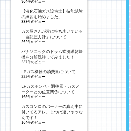
364件のビュー
【液化石油ガス設備士】技能試験
の練習を始めました。
333件のビュー
ガス屋さんが常に持ち歩いている
「自記圧力計」について
262件のビュー
パナソニックのドラム式洗濯乾燥
機を分解洗浄してみました！
237件のビュー
LPガス機器の消費量について
222件のビュー
LPガスボンベ・調整器・ガスメ
ーターとの位置関係について
165件のビュー
ガスコンロのバーナーの真ん中に
付いてるアレ。じつは凄いヤツな
んです！
164件のビュー