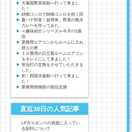
大塚国際美術館へ行って来まし
た！
鋳物コンロで鋳物コンロを焼く回
夏バテ対策！超簡単、野菜の無水
カレーを作ってみた。
≪趣味紹介シリーズ≫今月の1曲
⑪
業務用エアコンからルームに入れ
替えの巻
１０畳用の日立製ルームエアコン
をキレイにして来ました！
蛍光灯の交換をさせていただきま
した。
初！四国水族館へ行って来まし
た！
業務用焼物器の部品交換
直近30日の人気記事
LPガスボンベの表面に入ってい
る刻印について