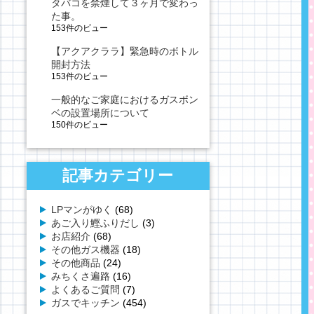
タバコを禁煙して３ヶ月で変わっ
た事。
153件のビュー
【アクアクララ】緊急時のボトル
開封方法
153件のビュー
一般的なご家庭におけるガスボン
ベの設置場所について
150件のビュー
記事カテゴリー
LPマンがゆく
(68)
あご入り鰹ふりだし
(3)
お店紹介
(68)
その他ガス機器
(18)
その他商品
(24)
みちくさ遍路
(16)
よくあるご質問
(7)
ガスでキッチン
(454)